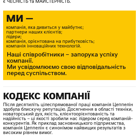
є ЧЕСНІСТЬ та МАЙСТЕРНІСТЬ.
МИ —
компанія, яка дивиться у майбутнє;
партнери наших клієнтів;
лідери;
компанія, орієнтована на прибутковість;
компанія інноваційних технологій.
Наші співробітники – запорука успіху
компанії.
Ми усвідомлюємо свою відповідальність
перед суспільством.
КОДЕКС КОМПАНІЇ
Після десятиліть цілеспрямованої праці компанія Цеппелін
здобула блискучу репутацію. Досягнення в області техніки,
новаторський дух, якість, клієнтоорієнтованість та
надійність – ці якості зробили нас лідером серед компаній-
конкурентів. Як приклад засновницького підприємства,
компанія Цеппелін є синонімом найвищих результатів з
високим рівнем вимог.