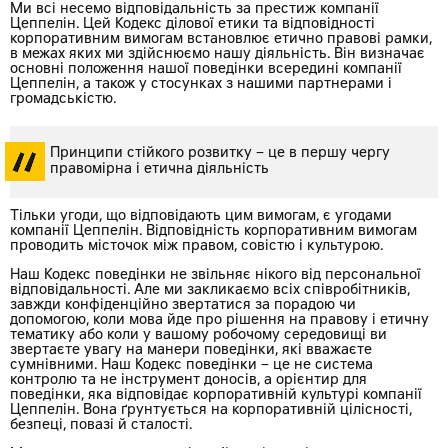
Ми всі несемо відповідальність за престиж компанії
Цеппелін. Цей Кодекс ділової етики та відповідності
корпоративним вимогам встановлює етично правові рамки,
в межах яких ми здійснюємо нашу діяльність. Він визначає
основні положення нашої поведінки всередині компанії
Цеппелін, а також у стосунках з нашими партнерами і
громадськістю.
Принципи стійкого розвитку – це в першу чергу
правомірна і етична діяльність
Тільки угоди, що відповідають цим вимогам, є угодами
компанії Цеппелін. Відповідність корпоративним вимогам
проводить місточок між правом, совістю і культурою.
Наш Кодекс поведінки не звільняє нікого від персональної
відповідальності. Але ми закликаємо всіх співробітників,
завжди конфіденційно звертатися за порадою чи
допомогою, коли мова йде про рішення на правову і етичну
тематику або коли у вашому робочому середовищі ви
звертаєте увагу на манери поведінки, які вважаєте
сумнівними. Наш Кодекс поведінки – це не система
контролю та не інструмент доносів, а орієнтир для
поведінки, яка відповідає корпоративній культурі компанії
Цеппелін. Вона ґрунтується на корпоративній цілісності,
безпеці, повазі й сталості.