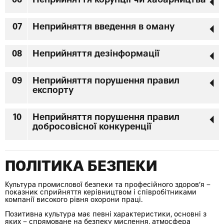
06
Неприйняття корупції чи хабарництва
07
Неприйняття введення в оману
08
Неприйняття дезінформації
09
Неприйняття порушення правил
експорту
10
Неприйняття порушення правил
добросовісної конкуренції
ПОЛІТИКА БЕЗПЕКИ
Культура промислової безпеки та професійного здоров’я –
показник сприйняття керівництвом і співробітниками
компанії високого рівня охорони праці.
Позитивна культура має певні характеристики, основні з
яких – спрямоване на безпеку мислення, атмосфера