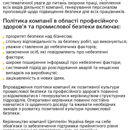
систематичної уваги до питань охорони праці, охоплення
всіх видів діяльності компанії, генерування персоналом
пропозицій щодо підвищення безпеки для всіх працівників.
Політика компанії в області професійного
здоров’я та промислової безпеки включає:
пріоритет безпеки над бізнесом;
спільну відповідальність за безпеку робіт, що виконуються;
уважне ставлення до небезпечних факторів;
заохочення осіб, які повідомляють про небезпечні
фактори;
широке поширення інформації про небезпечні фактори;
системний підхід до розслідування аварій та нещасних
випадків на виробництві;
зацікавленість в нових ідеях.
Впровадження політики компанії як позитивної культури
промислової безпеки та професійного здоров’я повинно
усвідомлюватися і генеруватися керівництвом структурних
підрозділів. Оперативні керівники повинні постійно
навчатися із щоденного досвіду та вживати необхідних
заходів з розвитку позитивної культури промислової
безпеки.
Керівництво компанії Цеппелін Україна бере на себе
обов’язки із забезпечення підтримки прийнятного рівня