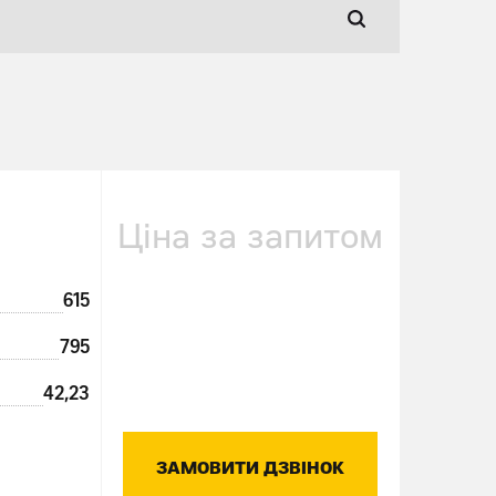
Ціна за запитом
615
795
42,23
ЗАМОВИТИ ДЗВІНОК