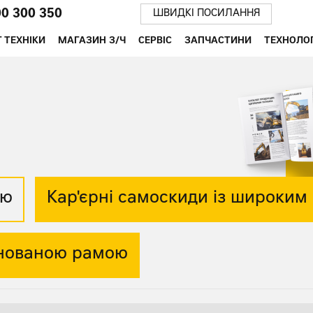
00 300 350
ШВИДКІ ПОСИЛАННЯ
 ТЕХНІКИ
МАГАЗИН З/Ч
СЕРВІС
ЗАПЧАСТИНИ
ТЕХНОЛОГ
ою
Кар'єрні самоскиди із широким
енованою рамою