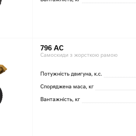
Вантажність, кг
796 AC
Самоскиди з жорсткою рамою
Потужність двигуна, к.с.
Споряджена маса, кг
Вантажність, кг