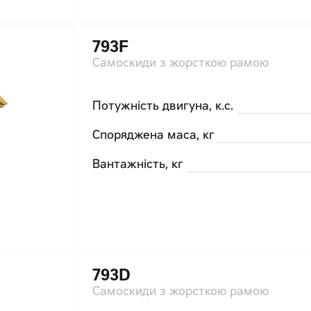
793F
Самоскиди з жорсткою рамою
Потужність двигуна, к.с.
Споряджена маса, кг
Вантажність, кг
793D
Самоскиди з жорсткою рамою