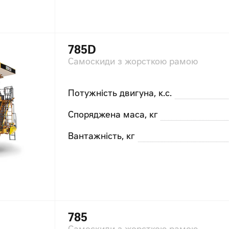
785D
Самоскиди з жорсткою рамою
Потужність двигуна, к.с.
Споряджена маса, кг
Вантажність, кг
785