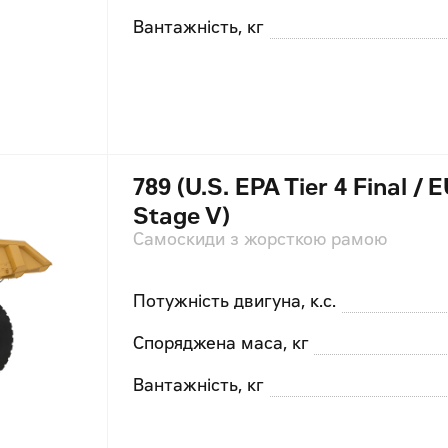
Вантажність, кг
789 (U.S. EPA Tier 4 Final / 
Stage V)
Самоскиди з жорсткою рамою
Потужність двигуна, к.с.
Споряджена маса, кг
Вантажність, кг