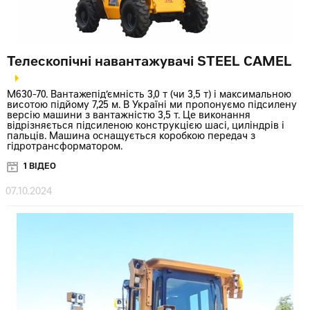
Телескопічні навантажувачі STEEL CAMEL
M630-70. Вантажепід’ємність 3,0 т (чи 3,5 т) і максимальною
висотою підйому 7,25 м. В Україні ми пропонуємо підсилену
версію машини з вантажністю 3,5 т. Це виконання
відрізняється підсиленою конструкцією шасі, циліндрів і
пальців. Машина оснащується коробкою передач з
гідротрансформатором.
1 ВІДЕО
07.10.2024