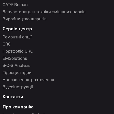
CAT® Reman
Запчастини для техніки змішаних парків
Виробництво шлангів
Сервіс-центр
Ремонтні опції
CRC
Портфоліо CRC
EMSolutions
S•O•S Analysis
Гідроциліндри
Наплавлення-розточення
Відеоінструкції
Контакти
Про компанію