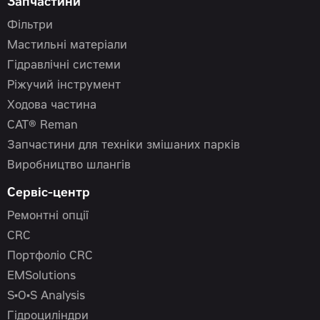
Запчастини
Фільтри
Мастильні матеріали
Гідравлічні системи
Ріжучий інструмент
Ходова частина
CAT® Reman
Запчастини для техніки змішаних парків
Виробництво шлангів
Сервіс-центр
Ремонтні опції
CRC
Портфоліо CRC
EMSolutions
S•O•S Analysis
Гідроциліндри