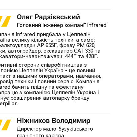
Олег Радзієвський
Головний інженер компанії Infrared
панія Infrared придбала у Цеппелін
аїна велику кількість техніки, а саме:
альтоукладач AP 655F, фрезу РМ 620,
ки, автогрейдер, екскаватор САТ 330 та
каватори-навантажувачі 444F та 428F.
итивні сторони співробітництва з
панією Цеппелін Україна - це повний
такт з нашими операторами, навчання,
ровід техніки і повний сервіс. Компанія
rared бачить плідну та ефективну
впрацю з компанією Цеппелін Україна і
нує розширення автопарку бренду
rpillar.
Ніжников Володимир
Директор мало-бузуківського
гранітного кар'єра