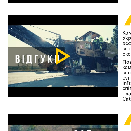
Ком
Укр
асф
кот
екс
Поз
ком
кон
суп
Inf
спі
пла
Cate