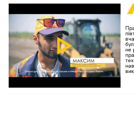
Пра
пів
вча
бул
не 
пра
тех
нав
вик