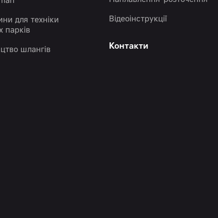
Наплавлення-розточення
eman
Відеоінструкції
ини для техніки
х парків
Контакти
цтво шлангів