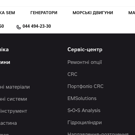
КА SEM
ГЕНЕРАТОРИ
МОРСЬКІ ДВИГУНИ
МА
50
044 494-23-30
ніка
Сервіс-центр
тини
Ремонтні опції
CRC
Портфоліо CRC
ні матеріали
EMSolutions
чні системи
S•O•S Analysis
 інструмент
Гідроциліндри
частина