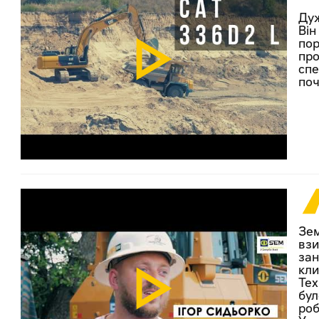
Дуж
Він
пор
про
спе
поч
Зем
взи
зан
кли
Тех
бул
роб