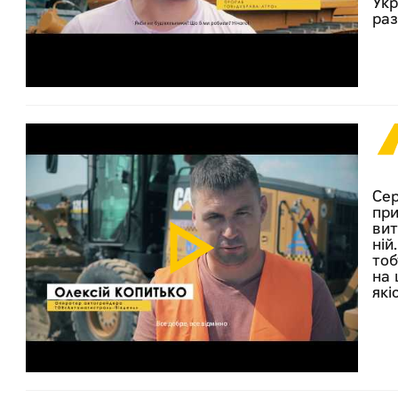
Укр
раз
Сер
при
вит
ній
тоб
на 
які