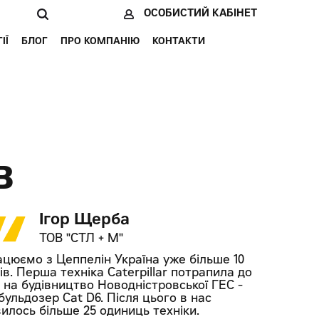
ОСОБИСТИЙ КАБІНЕТ
ІЇ
БЛОГ
ПРО КОМПАНІЮ
КОНТАКТИ
В
Ігор Щерба
ТОВ "СТЛ + М"
цюємо з Цеппелін Україна уже більше 10
ів. Перша техніка Caterpillar потрапила до
 на будівництво Новодністровської ГЕС -
бульдозер Cat D6. Після цього в нас
вилось більше 25 одиниць техніки.