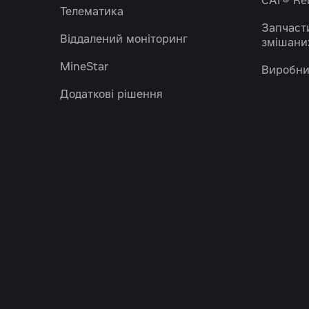
CAT® R
Телематика
Запчаст
Віддалений моніторинг
змішани
MineStar
Виробни
Додаткові рішення