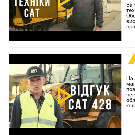
За 
тех
Обс
вис
про
На 
ман
пов
пер
обл
кон