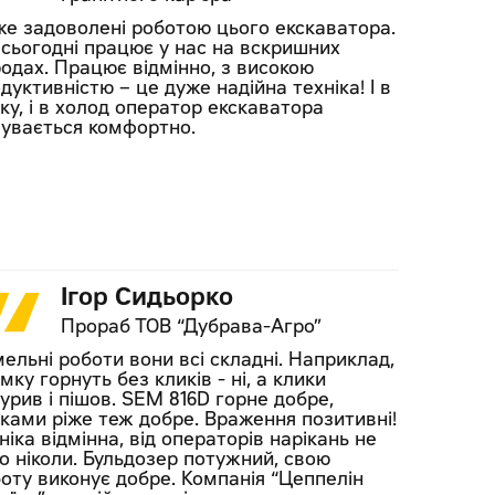
е задоволені роботою цього екскаватора.
 сьогодні працює у нас на вскришних
одах. Працює відмінно, з високою
дуктивністю – це дуже надійна техніка! І в
ку, і в холод оператор екскаватора
увається комфортно.
Ігор Сидьорко
Прораб ТОВ “Дубрава-Агро”
ельні роботи вони всі складні. Наприклад,
мку горнуть без кликів - ні, а клики
урив і пішов. SEM 816D горне добре,
ками ріже теж добре. Враження позитивні!
ніка відмінна, від операторів нарікань не
о ніколи. Бульдозер потужний, свою
оту виконує добре. Компанія “Цеппелін