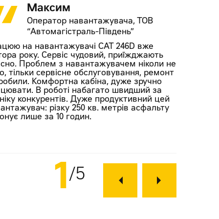
Максим
Оператор навантажувача, ТОВ
“Автомагістраль-Південь”
цюю на навантажувачі CAT 246D вже
тора року. Сервіс чудовий, приїжджають
сно. Проблем з навантажувачем ніколи не
о, тільки сервісне обслуговування, ремонт
робили. Комфортна кабіна, дуже зручно
цювати. В роботі набагато швидший за
ніку конкурентів. Дуже продуктивний цей
антажувач: різку 250 кв. метрів асфальту
онує лише за 10 годин.
1
5