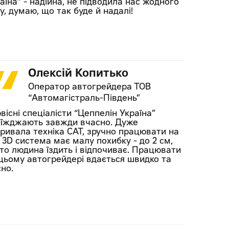
аїна” - надійна, не підводила нас жодного
у, думаю, що так буде й надалі!
Олексій Копитько
Оператор автогрейдера ТОВ
“Автомагістраль-Південь”
вісні спеціалісти “Цеппелін Україна”
їжджають завжди вчасно. Дуже
ривала техніка CAT, зручно працювати на
. 3D система має малу похибку - до 2 см,
то людина їздить і відпочиває. Працювати
цьому автогрейдері вдається швидко та
сно.