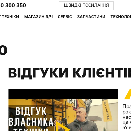
00 300 350
ШВИДКІ ПОСИЛАННЯ
 ТЕХНІКИ
МАГАЗИН З/Ч
СЕРВІС
ЗАПЧАСТИНИ
ТЕХНОЛОГ
Ю
ВІДГУКИ КЛІЄНТІ
Пра
рок
нас
це 
з'я