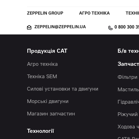
ZEPPELIN GROUP
АГРО ТЕХНІКА
ТЕХНІ
ZEPPELIN@ZEPPELIN.UA
0 800 300 3
Продукція CAT
Б/в тех
Агро техніка
Запчас
Техніка SEM
Фільтри
Силові установки та двигуни
Мастиль
Морські двигуни
Гідравлі
Магазин запчастин
Ріжучий
Ходова 
Технології