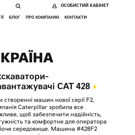
ОСОБИСТИЙ КАБІНЕТ
ІЇ
БЛОГ
ПРО КОМПАНІЮ
КОНТАКТИ
УКРАЇНА
кскаватори-
авантажувачі CAT 428
и створенні машин нової серії F2,
панія Caterpillar зробила все
жливе, щоб забезпечити надійність,
тужність та комфортне для оператора
боче середовище. Машина #428F2