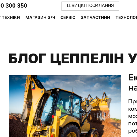
00 300 350
ШВИДКІ ПОСИЛАННЯ
 ТЕХНІКИ
МАГАЗИН З/Ч
СЕРВІС
ЗАПЧАСТИНИ
ТЕХНОЛОГ
БЛОГ ЦЕППЕЛІН 
Е
н
Пр
ком
мо
по
ро