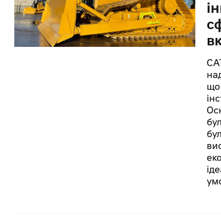
і
с
в
CA
на
що
ін
Ос
бу
бу
ви
ек
ід
ум