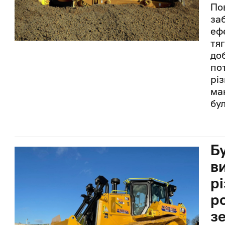
По
за
еф
тя
до
по
різ
ма
бу
Б
в
р
ро
з