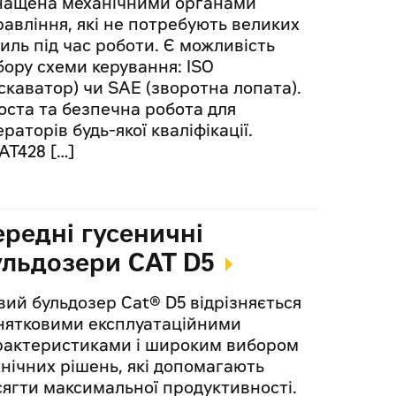
нащена механічними органами
равління, які не потребують великих
силь під час роботи. Є можливість
бору схеми керування: ISO
кскаватор) чи SAE (зворотна лопата).
оста та безпечна робота для
раторів будь-якої кваліфікації.
AT428 […]
ередні гусеничні
ульдозери CAT D5
вий бульдозер Cat® D5 відрізняється
нятковими експлуатаційними
рактеристиками і широким вибором
хнічних рішень, які допомагають
сягти максимальної продуктивності.