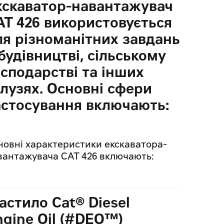
кскаватор-навантажувач
AT 426 використовується
ля різноманітних завдань
будівництві, сільському
осподарстві та інших
алузях. Основні сфери
астосування включають:
новні характеристики екскаватора-
вантажувача CAT 426 включають:
астило Cat® Diesel
ngine Oil (#DEO™)