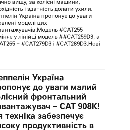
ачно вищу, за колісні машини,
хідність і здатність долати ухили.
ппелін Україна пропонує до уваги
овлені моделі цих
вантажувачів.Модель #CAT255
міняє у лінійці модель ##CAT259D3, а
AT265 – #CAT279D3 і #CAT289D3.Нові
еппелін Україна
ропонує до уваги малий
олісний фронтальний
авантажувач – CAT 908K!
я техніка забезпечує
исоку продуктивність в