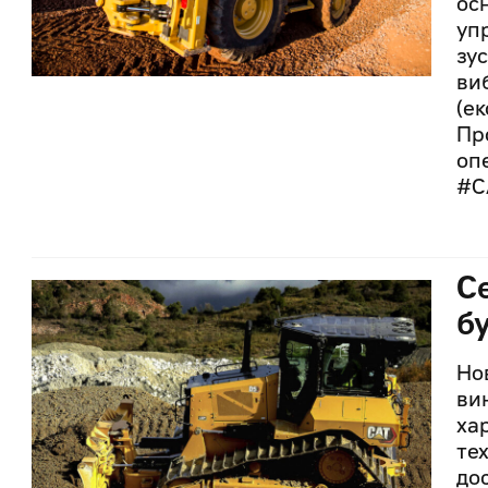
ос
уп
зу
ви
(е
Пр
опе
#C
С
б
Но
ви
ха
те
до