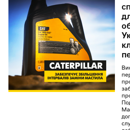
с
д
о
Ук
к
п
Ви
пе
пр
за
пр
По
Ма
до
сл