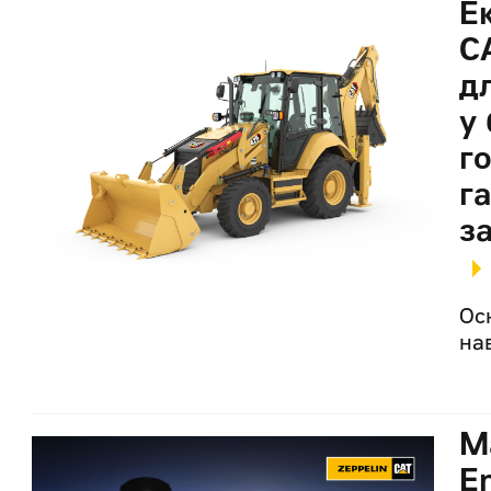
Е
C
д
у 
г
г
з
Ос
на
М
E