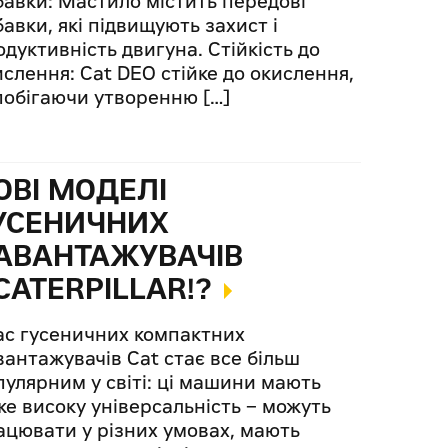
бавки: Мастило містить передові
авки, які підвищують захист і
одуктивність двигуна. Стійкість до
ислення: Cat DEO стійке до окислення,
побігаючи утворенню […]
ОВІ МОДЕЛІ
УСЕНИЧНИХ
АВАНТАЖУВАЧІВ
CATERPILLAR!?
ас гусеничних компактних
вантажувачів Cat cтає все більш
пулярним у світі: ці машини мають
же високу універсальність – можуть
ацювати у різних умовах, мають