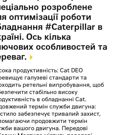
пеціально розроблене
ля оптимізації роботи
бладнання #Caterpillar в
раїні. Ось кілька
лючових особливостей та
ереваг.
сока продуктивність: Cat DEO
ревищує галузеві стандарти та
оходить ретельні випробування, щоб
безпечити стабільно високу
одуктивність в обладнанні Cat.
довжений термін служби двигуна:
стило забезпечує тривалий захист,
помагаючи продовжити термін
ужби вашого двигуна. Передові