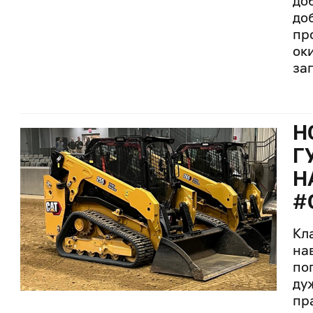
до
доб
пр
ок
за
Н
Г
Н
#
Кл
на
по
ду
пр