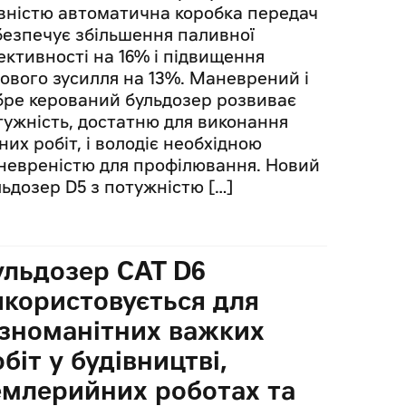
вністю автоматична коробка передач
безпечує збільшення паливної
ективності на 16% і підвищення
гового зусилля на 13%. Маневрений і
бре керований бульдозер розвиває
тужність, достатню для виконання
них робіт, і володіє необхідною
невреністю для профілювання. Новий
льдозер D5 з потужністю […]
ульдозер CAT D6
икористовується для
ізноманітних важких
біт у будівництві,
емлерийних роботах та