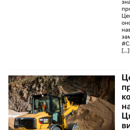
зн
про
Це
он
на
за
#C
[…]
Ц
п
к
н
Ц
в