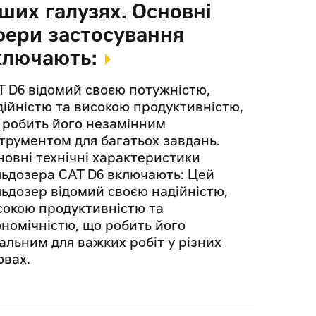
нших галузях. Основні
фери застосування
ключають:
T D6 відомий своєю потужністю,
дійністю та високою продуктивністю,
 робить його незамінним
струментом для багатьох завдань.
новні технічні характеристики
льдозера CAT D6 включають: Цей
льдозер відомий своєю надійністю,
сокою продуктивністю та
ономічністю, що робить його
еальним для важких робіт у різних
овах.