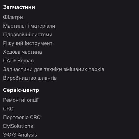
Запчастини
Фільтри
Мастильні матеріали
Гідравлічні системи
Ріжучий інструмент
Ходова частина
CAT® Reman
Запчастини для техніки змішаних парків
Виробництво шлангів
Сервіс-центр
Ремонтні опції
CRC
Портфоліо CRC
EMSolutions
S•O•S Analysis