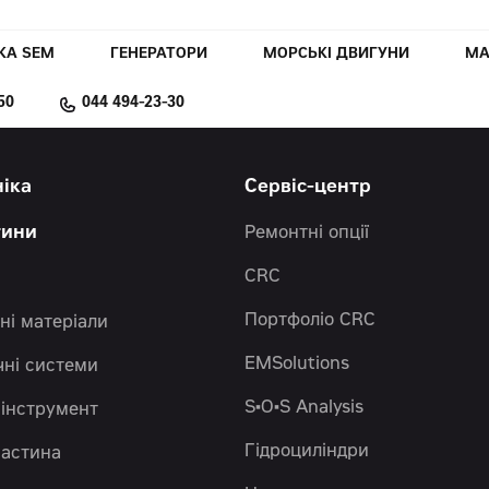
КА SEM
ГЕНЕРАТОРИ
МОРСЬКІ ДВИГУНИ
МА
50
044 494-23-30
ніка
Сервіс-центр
тини
Ремонтні опції
CRC
Портфоліо CRC
ні матеріали
EMSolutions
чні системи
S•O•S Analysis
 інструмент
Гідроциліндри
частина