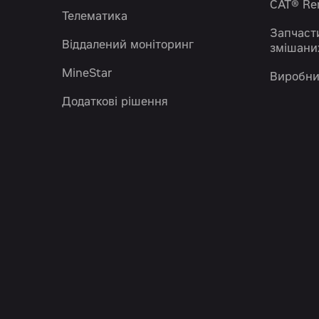
CAT® R
Телематика
Запчаст
Віддалений моніторинг
змішани
MineStar
Виробни
Додаткові рішення