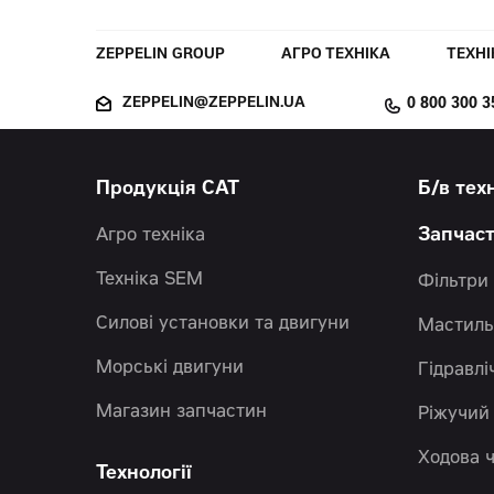
ZEPPELIN GROUP
АГРО ТЕХНІКА
ТЕХНІ
ZEPPELIN@ZEPPELIN.UA
0 800 300 3
Продукція CAT
Б/в тех
Агро техніка
Запчас
Техніка SEM
Фільтри
Силові установки та двигуни
Мастиль
Морські двигуни
Гідравлі
Магазин запчастин
Ріжучий
Ходова 
Технології