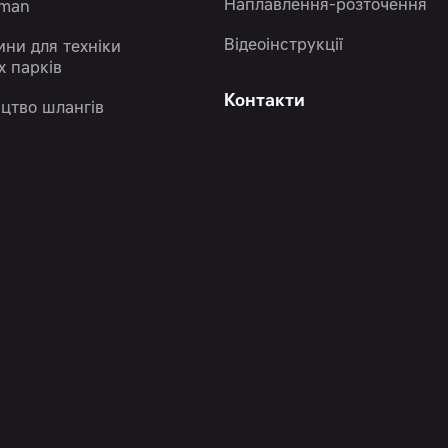
Наплавлення-розточення
eman
Відеоінструкції
ини для техніки
х парків
Контакти
цтво шлангів