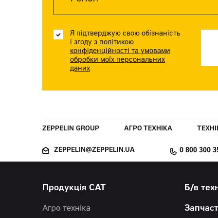
Я підтверджую свою обізнаність
і згоду з
політикою
конфіденційності та умовами
обробки моїх персональних
даних
ZEPPELIN GROUP
АГРО ТЕХНІКА
ТЕХНІ
ZEPPELIN@ZEPPELIN.UA
0 800 300 3
Продукція CAT
Б/в тех
Агро техніка
Запчас