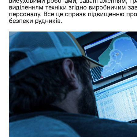
вибуховими роботами, завантаженням, тр
виділенням техніки згідно виробничим зав
персоналу. Все це сприяє підвищенню про
безпеки рудників.