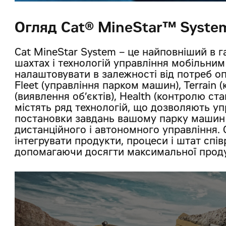
Огляд Cat® MineStar™ Syste
Cat MineStar System – це найповніший в га
шахтах і технологій управління мобільни
налаштовувати в залежності від потреб оп
Fleet (управління парком машин), Terrain 
(виявлення об’єктів), Health (контролю ст
містять ряд технологій, що дозволяють уп
постановки завдань вашому парку машин і
дистанційного і автономного управління. 
інтегрувати продукти, процеси і штат спів
допомагаючи досягти максимальної продук