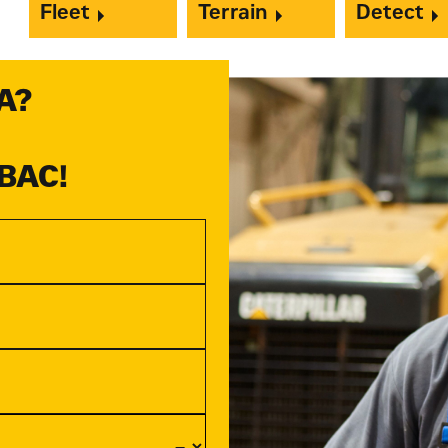
Fleet
Terrain
Detect
А?
ВАС!