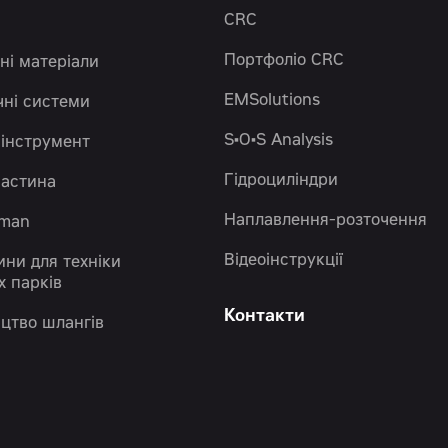
CRC
Портфоліо CRC
ні матеріали
EMSolutions
чні системи
S•O•S Analysis
 інструмент
Гідроциліндри
частина
Наплавлення-розточення
eman
Відеоінструкції
ини для техніки
х парків
Контакти
цтво шлангів