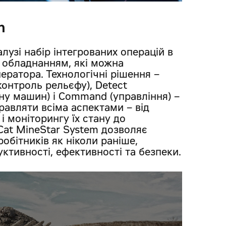
m
лузі набір інтегрованих операцій в
м обладнанням, які можна
ератора. Технологічні рішення –
(контроль рельєфу), Detect
ану машин) і Command (управління) –
равляти всіма аспектами – від
 моніторингу їх стану до
Cat MineStar System дозволяє
робітників як ніколи раніше,
тивності, ефективності та безпеки.