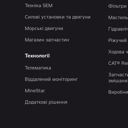
Техніка SEM
Фільтри
Силові установки та двигуни
Мастиль
Морські двигуни
Гідравлі
Магазин запчастин
Ріжучий
Ходова 
Технології
CAT® R
Телематика
Запчаст
Віддалений моніторинг
змішани
MineStar
Виробни
Додаткові рішення