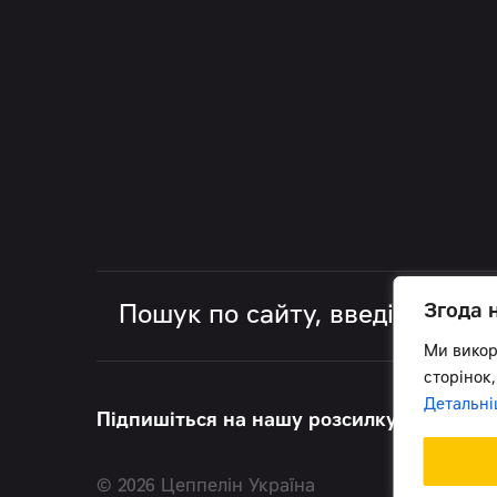
Згода 
Ми викор
сторінок,
Детальні
Підпишіться на нашу розсилку, щоб бути 
© 2026 Цеппелін Україна