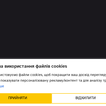
на використання файлів cookies
истовуємо файли cookies, щоб покращити ваш досвід перегляд
 показувати персоналізовану рекламу/контент та для аналізу тр
ше
в курсі всіх новин:
ПРИЙНЯТИ
ВІДХИЛИТИ
Підтримка сайту -
Червоний хамелеон