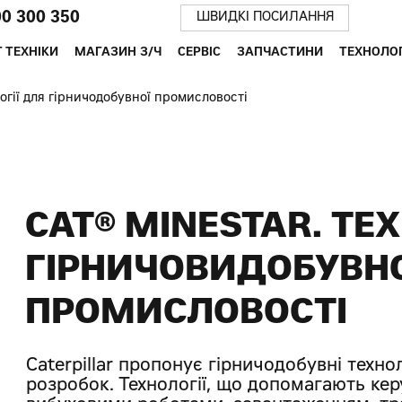
00 300 350
ШВИДКІ ПОСИЛАННЯ
 ТЕХНІКИ
МАГАЗИН З/Ч
СЕРВІС
ЗАПЧАСТИНИ
ТЕХНОЛОГ
логії для гірничодобувної промисловості
CAT® MINESTAR. ТЕ
ГІРНИЧОВИДОБУВН
ПРОМИСЛОВОСТІ
Caterpillar пропонує гірничодобувні технол
розробок. Технології, що допомагають кер