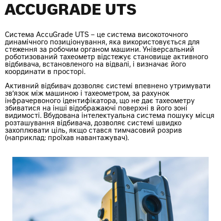
ACCUGRADE UTS
Система AccuGrade UTS – це система високоточного
динамічного позиціонування, яка використовується для
стеження за робочим органом машини. Універсальний
роботизований тахеометр відстежує становище активного
відбивача, встановленого на відвалі, і визначає його
координати в просторі.
Активний відбивач дозволяє системі впевнено утримувати
зв’язок між машиною і тахеометром, за рахунок
інфрачервоного ідентифікатора, що не дає тахеометру
збиватися на інші відображаючі поверхні в його зоні
видимості. Вбудована інтелектуальна система пошуку місця
розташування відбивача, дозволяє системі швидко
захоплювати ціль, якщо стався тимчасовий розрив
(наприклад: проїхав навантажувач).