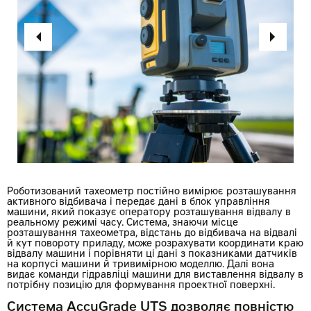
Роботизований тахеометр постійно вимірює розташування
активного відбивача і передає дані в блок управління
машини, який показує оператору розташування відвалу в
реальному режимі часу. Система, знаючи місце
розташування тахеометра, відстань до відбивача на відвалі
й кут повороту приладу, може розрахувати координати краю
відвалу машини і порівняти ці дані з показниками датчиків
на корпусі машини й тривимірною моделлю. Далі вона
видає команди гідравліці машини для виставлення відвалу в
потрібну позицію для формування проектної поверхні.
Система AccuGrade UTS дозволяє повністю