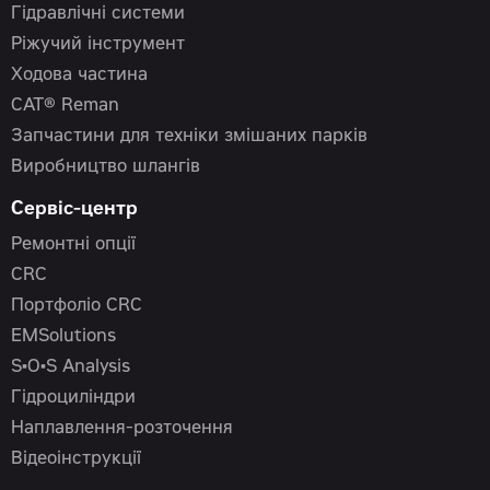
Гідравлічні системи
Ріжучий інструмент
Ходова частина
CAT® Reman
Запчастини для техніки змішаних парків
Виробництво шлангів
Сервіс-центр
Ремонтні опції
CRC
Портфоліо CRC
EMSolutions
S•O•S Analysis
Гідроциліндри
Наплавлення-розточення
Відеоінструкції