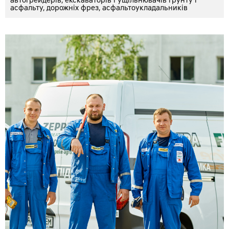
автогрейдерів, екскаваторів
і ущільнювачів ґрунту і
асфальту, дорожніх фрез, асфальтоукладальників