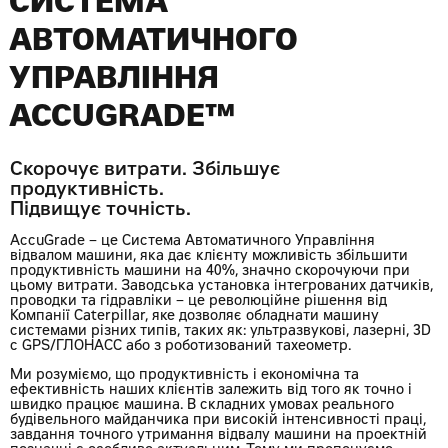
СИСТЕМА
АВТОМАТИЧНОГО
УПРАВЛІННЯ
ACCUGRADE™
Скорочує витрати. Збільшує
продуктивність.
Підвищує точність.
AccuGrade – це Система Автоматичного Управління
відвалом машини, яка дає клієнту можливість збільшити
продуктивність машини на 40%, значно скорочуючи при
цьому витрати. Заводська установка інтегрованих датчиків,
проводки та гідравліки – це революційне рішення від
Компанії Caterpillar, яке дозволяє обладнати машину
системами різних типів, таких як: ультразвукові, лазерні, 3D
c GPS/ГЛОНАСС або з роботизований тахеометр.
Ми розуміємо, що продуктивність і економічна та
ефективність наших клієнтів залежить від того як точно і
швидко працює машина. В складних умовах реального
будівельного майданчика при високій інтенсивності праці,
завдання точного утримання відвалу машини на проектній