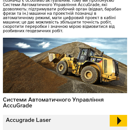
позначці є особливо актуальним. Тому ми пропонуємо
Системи Автоматичного Управління AccuGrade, які
дозволяють: підтримувати робочий орган (відвал, барабан
фрези та ін.) машини на проектній позначці в
автоматичному режимі, мати цифровий проект в кабіні
машини; це дає можливість збільшити точність робіт,
скоротити переробки і значною мірою відмовитися від
розбивних геодезичних робіт.
Системи Автоматичного Управління
AccuGrade
Accugrade Laser