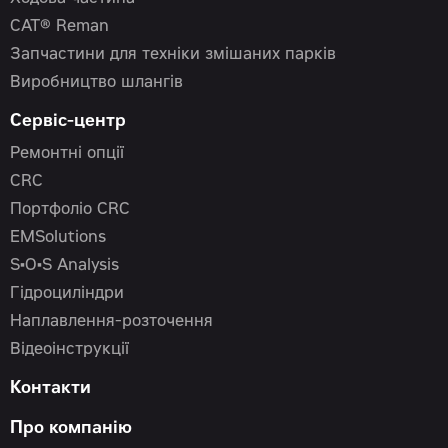
CAT® Reman
Запчастини для техніки змішаних парків
Виробництво шлангів
Сервіс-центр
Ремонтні опції
CRC
Портфоліо CRC
EMSolutions
S•O•S Analysis
Гідроциліндри
Наплавлення-розточення
Відеоінструкції
Контакти
Про компанію