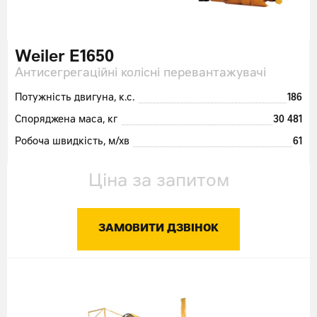
Weiler E1650
Антисегрегаційні колісні перевантажувачі
Потужність двигуна, к.с.
186
Споряджена маса, кг
30 481
Робоча швидкість, м/хв
61
Ціна за запитом
ЗАМОВИТИ ДЗВІНОК