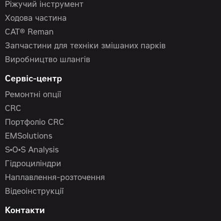
Ріжучий інструмент
Ходова частина
CAT® Reman
Запчастини для техніки змішаних парків
Виробництво шлангів
Сервіс-центр
Ремонтні опції
CRC
Портфоліо CRC
EMSolutions
S•O•S Analysis
Гідроциліндри
Наплавлення-розточення
Відеоінструкції
Контакти