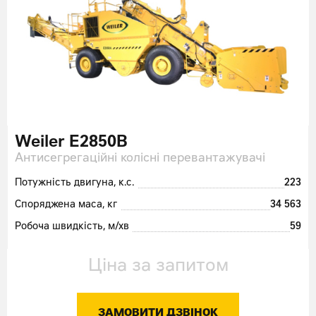
Weiler E2850B
Антисегрегаційні колісні перевантажувачі
Потужність двигуна, к.с.
223
Споряджена маса, кг
34 563
Робоча швидкість, м/хв
59
Ціна за запитом
ЗАМОВИТИ ДЗВІНОК