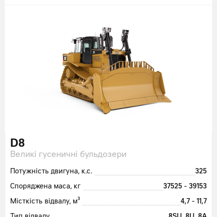
D8
Великі гусеничні бульдозери
Потужність двигуна, к.с.
325
Споряджена маса, кг
37525 - 39153
Місткість відвалу, м³
4,7 - 11,7
Тип відвалу
8SU, 8U, 8A