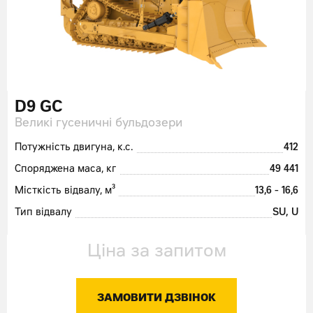
D9 GC
Великі гусеничні бульдозери
Потужність двигуна, к.с.
412
Споряджена маса, кг
49 441
Місткість відвалу, м³
13,6 - 16,6
Тип відвалу
SU, U
Ціна за запитом
ЗАМОВИТИ ДЗВІНОК