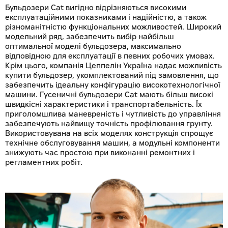
Бульдозери Cat вигідно відрізняються високими
експлуатаційними показниками і надійністю, а також
різноманітністю функціональних можливостей. Широкий
модельний ряд, забезпечить вибір найбільш
оптимальної моделі бульдозера, максимально
відповідною для експлуатації в певних робочих умовах.
Крім цього, компанія Цеппелін Україна надає можливість
купити бульдозер, укомплектований під замовлення, що
забезпечить ідеальну конфігурацію високотехнологічної
машини. Гусеничні бульдозери Cat мають більш високі
швидкісні характеристики і транспортабельність. Їх
приголомшлива маневреність і чутливість до управління
забезпечують найвищу точність профілювання грунту.
Використовувана на всіх моделях конструкція спрощує
технічне обслуговування машин, а модульні компоненти
знижують час простою при виконанні ремонтних і
регламентних робіт.