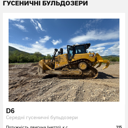
ГУСЕНИЧНІ БУЛЬДОЗЕРИ
D6
Середні гусеничні бульдозери