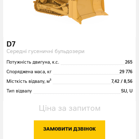
D7
Середні гусеничні бульдозери
Потужність двигуна, к.с.
265
Споряджена маса, кг
29 776
Місткість відвалу, м³
7,42 / 8,56
Тип відвалу
SU, U
Ціна за запитом
ЗАМОВИТИ ДЗВІНОК