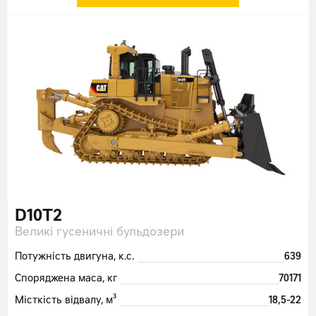
D10T2
Великі гусеничні бульдозери
Потужність двигуна, к.с.
639
Споряджена маса, кг
70171
Місткість відвалу, м³
18,5-22