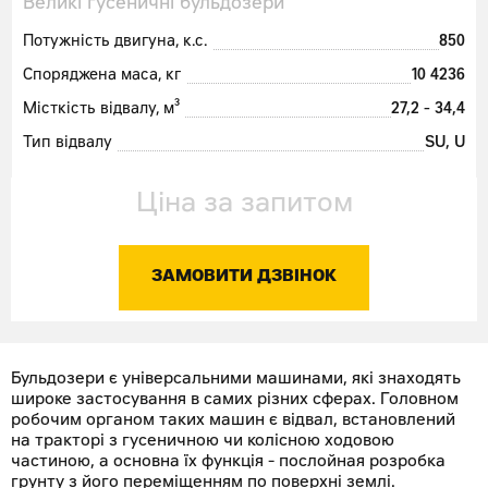
Великі гусеничні бульдозери
Потужність двигуна, к.с.
850
Споряджена маса, кг
10 4236
Місткість відвалу, м³
27,2 - 34,4
Тип відвалу
SU, U
Ціна за запитом
ЗАМОВИТИ ДЗВІНОК
Бульдозери є універсальними машинами, які знаходять
широке застосування в самих різних сферах. Головном
робочим органом таких машин є відвал, встановлений
на тракторі з гусеничною чи колісною ходовою
частиною, а основна їх функція - послойная розробка
грунту з його переміщенням по поверхні землі.