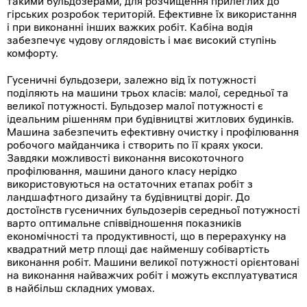
такими бульдозерами, для розчищення прилеглих до
гірських розробок територій. Ефективне їх використання
і при виконанні інших важких робіт. Кабіна водія
забезпечує чудову оглядовість і має високий ступінь
комфорту.
Гусеничні бульдозери, залежно від їх потужності
поділяють на машини трьох класів: малої, середньої та
великої потужності. Бульдозер малої потужності є
ідеальним рішенням при будівництві житлових будинків.
Машина забезпечить ефективну очистку і профілювання
робочого майданчика і створить по її краях укоси.
Завдяки можливості виконання високоточного
профілювання, машини даного класу нерідко
використовуються на остаточних етапах робіт з
ландшафтного дизайну та будівництві доріг. До
достоїнств гусеничних бульдозерів середньої потужності
варто оптимальне співвідношення показників
економічності та продуктивності, що в перерахунку на
квадратний метр площі дає найменшу собівартість
виконання робіт. Машини великої потужності орієнтовані
на виконання найважчих робіт і можуть експлуатуватися
в найбільш складних умовах.