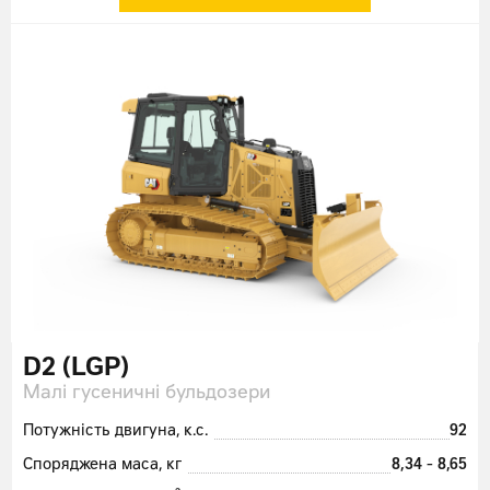
D2 (LGP)
Малі гусеничні бульдозери
Потужність двигуна, к.с.
92
Споряджена маса, кг
8,34 - 8,65