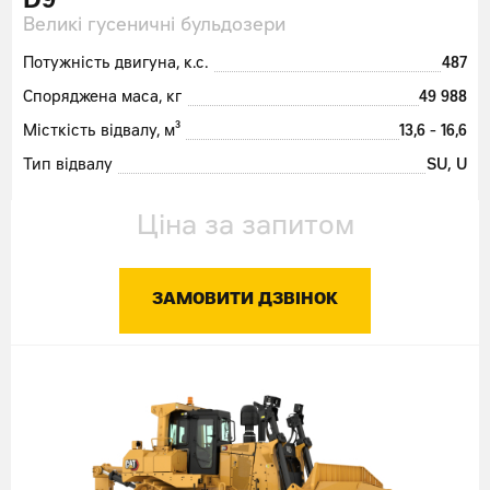
D9
Великі гусеничні бульдозери
Потужність двигуна, к.с.
487
Споряджена маса, кг
49 988
Місткість відвалу, м³
13,6 - 16,6
Тип відвалу
SU, U
Ціна за запитом
ЗАМОВИТИ ДЗВІНОК