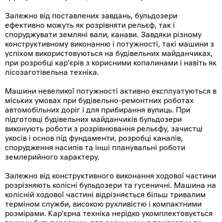
Залежно від поставлених завдань, бульдозери
ефективно можуть як розрівняти рельєф, так і
споруджувати земляні вали, канави. Завдяки різному
конструктивному виконанню і потужності, такі машини з
успіхом використовуються на будівельних майданчиках,
при розробці кар'єрів з корисними копалинами і навіть як
лісозаготівельна техніка.
Машини невеликої потужності активно експлуатуються в
міських умовах при будівельно-ремонтних роботах
автомобільних доріг і для прибирання вулиць. При
підготовці будівельних майданчиків бульдозери
виконують роботи з розрівнювання рельєфу, зачистці
укосів і основ під фундаменти, розробці каналів,
спорудження насипів та інші планувальні роботи
землерийного характеру.
Залежно від конструктивного виконання ходової частини
розрізняють колісні бульдозери та гусеничні. Машина на
колісній ходової частині відрізняється більш тривалим
терміном служби, високою рухливістю і компактними
розмірами. Кар'єрна техніка нерідко укомплектовується