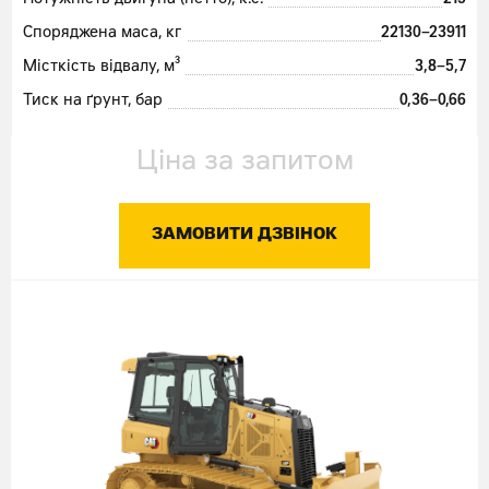
Потужність двигуна (нетто), к.с.
215
Споряджена маса, кг
22130–23911
Місткість відвалу, м³
3,8–5,7
Тиск на ґрунт, бар
0,36–0,66
Ціна за запитом
ЗАМОВИТИ ДЗВІНОК