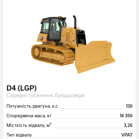
D4 (LGP)
Середні гусеничні бульдозери
Потужність двигуна, к.с.
130
Споряджена маса, кг
14 350
Місткість відвалу, м³
3,26
Тип відвалу
VPAT