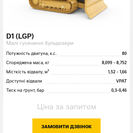
D1 (LGP)
Малі гусеничні бульдозери
Потужність двигуна, к.с.
80
Споряджена маса, кг
8,099 - 8,752
Місткість відвалу, м³
1,52 - 1,66
Доступні відвали
VPAT
Тиск на ґрунт, бар
0,3-0,46
Ціна за запитом
ЗАМОВИТИ ДЗВІНОК