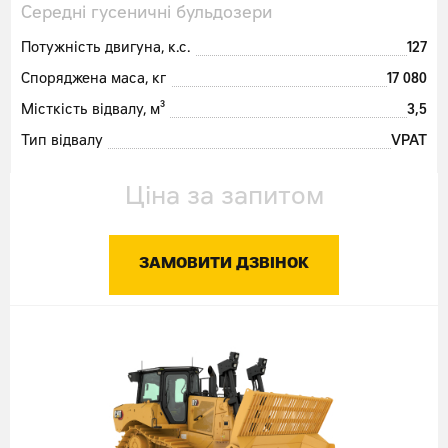
Середні гусеничні бульдозери
Потужність двигуна, к.с.
127
Споряджена маса, кг
17 080
Місткість відвалу, м³
3,5
Тип відвалу
VPAT
Ціна за запитом
ЗАМОВИТИ ДЗВІНОК