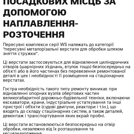
ПОСАДКОВИХ МІСЦЬ ЗА
ДОПОМОГОЮ
НАПЛАВЛЕННЯ-
РОЗТОЧЕННЯ
Пересувні комплекси серії WS належать до категорії
“пересувні металорізальні верстати для обробки шляхом
зняття стружки”.
Ці верстати застосовуються для відновлення циліндричних
отворів (шарнірних з’єднань, втулок тощо) безпосередньо на
об’єкті або в його частинах без перевезення ремонтованої
деталі в цех і необхідності її розміщення на стаціонарних
верстатах.
Гостра необхідність такого типу ремонту виникає при
відновленні опорних вузлів обертових частин
великогабаритної дорожньо-будівельної техніки, включаючи
екскаватори, крани, індустріальне устаткування та інші
пристрої і об’єкти (судові двигуни, реактори і т.ін.), що
входять до складу стаціонарних систем, а також деталей,
демонтаж і транспортування яких вкрай пробні.
Ці верстати встановлюються безпосередньо на отвір
обробки, незалежно від їх розташування та