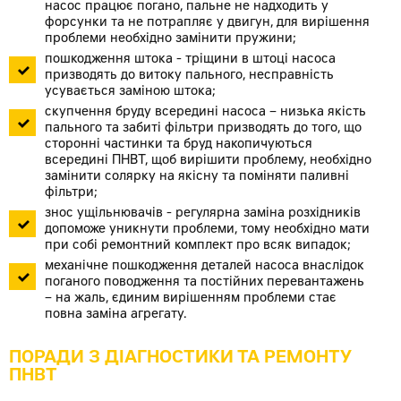
насос працює погано, пальне не надходить у
форсунки та не потрапляє у двигун, для вирішення
проблеми необхідно замінити пружини;
пошкодження штока - тріщини в штоці насоса
призводять до витоку пального, несправність
усувається заміною штока;
скупчення бруду всередині насоса – низька якість
пального та забиті фільтри призводять до того, що
сторонні частинки та бруд накопичуються
всередині ПНВТ, щоб вирішити проблему, необхідно
замінити солярку на якісну та поміняти паливні
фільтри;
знос ущільнювачів - регулярна заміна розхідників
допоможе уникнути проблеми, тому необхідно мати
при собі ремонтний комплект про всяк випадок;
механічне пошкодження деталей насоса внаслідок
поганого поводження та постійних перевантажень
– на жаль, єдиним вирішенням проблеми стає
повна заміна агрегату.
ПОРАДИ З ДІАГНОСТИКИ ТА РЕМОНТУ
ПНВТ