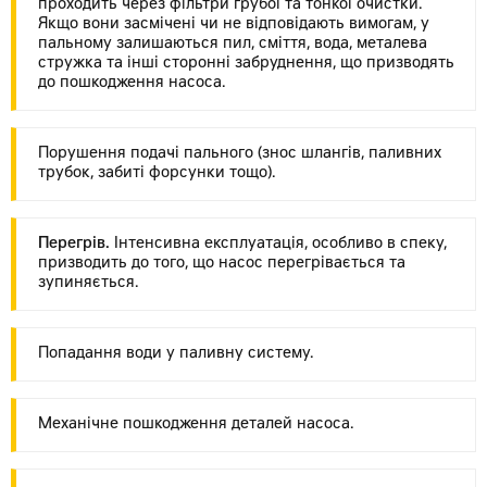
проходить через фільтри грубої та тонкої очистки.
Якщо вони засмічені чи не відповідають вимогам, у
пальному залишаються пил, сміття, вода, металева
стружка та інші сторонні забруднення, що призводять
до пошкодження насоса.
Порушення подачі пального (знос шлангів, паливних
трубок, забиті форсунки тощо).
Перегрів.
Інтенсивна експлуатація, особливо в спеку,
призводить до того, що насос перегрівається та
зупиняється.
Попадання води у паливну систему.
Механічне пошкодження деталей насоса.