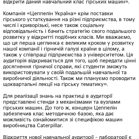
відкрити даний навчальний клас гірських машин».
Компанія «Цеппелін Україна» крім поставки
гірського устаткування на різні підприємства, в тому
числі і криворізькі, несе також соціальну
відповідальність і бачить стратегію свого подальшого
розвитку у відкритті подібних класів. Ми вважаємо,
що ця перша цеглинка є великим кроком у розвитку
нашої компанії і гірничій галузі країни в цілому, а
також у співпраці підприємства з університетом. Ця
аудиторія відкривається для того, щоб передати цінні
досягнення гірничої справи, які студенти зможуть
використовувати у своїй подальшій навчальної та
виробничої діяльності. Також ми плануємо проводити
щоквартальні лекції на гірську тематику».
Для реалізації знань на практиці в аудиторії
представлені стенди з механізмами та вузлами
гірських машин. До того ж, концерн Цеппелін
забезпечив клас методичною базою, яка дає
можливість ознайомитися зі специфікою машин
виробництва Caterpillar.
Відкриття нової навчальної аудиторії - лабораторії є