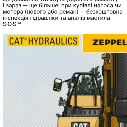
Це дозволяє уникнути дорогого ремонту
І зараз — ще більше: при купівлі насоса чи
мотора (нового або реман) — безкоштовна
інспекція гідравліки та аналіз мастила
S·O·S℠