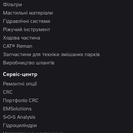
Фільтри
Мастильні матеріали
Гідравлічні системи
Ріжучий інструмент
Ходова частина
CAT® Reman
Запчастини для техніки змішаних парків
Виробництво шлангів
Сервіс-центр
Ремонтні опції
CRC
Портфоліо CRC
EMSolutions
S•O•S Analysis
Гідроциліндри