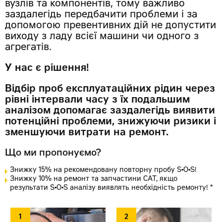
вузлів та компонентів, тому важливо
заздалегідь передбачити проблеми і за
допомогою превентивних дій не допустити
виходу з ладу всієї машини чи одного з
агрегатів.
У нас є рішення!
Відбір проб експлуатаційних рідин через
рівні інтервали часу з їх подальшим
аналізом допомагає заздалегідь виявити
потенційні проблеми, знижуючи ризики і
зменшуючи витрати на ремонт.
Що ми пропонуємо?
Знижку 15% на рекомендовану повторну пробу S•O•S!
Знижку 10% на ремонт та запчастини CAT, якщо
результати S•O•S аналізу виявлять необхідність ремонту! *
1
2