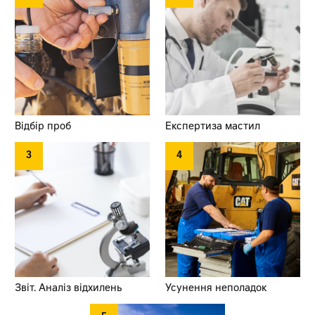
Відбір проб
Експертиза
мастил
3
4
Звіт. Аналіз відхилень
Усунення неполадок