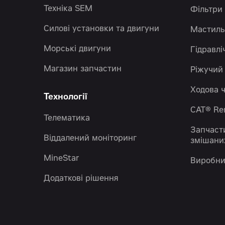
Техніка SEM
Фільтри
Силові установки та двигуни
Мастиль
Морські двигуни
Гідравлі
Магазин запчастин
Ріжучий
Ходова 
Технології
CAT® R
Телематика
Запчаст
Віддалений моніторинг
змішани
MineStar
Виробни
Додаткові рішення