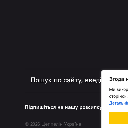
Згода 
Ми викор
сторінок,
Детальні
Підпишіться на нашу розсилку, щоб бути 
© 2026 Цеппелін Україна