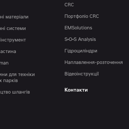
CRC
Портфоліо CRC
ні матеріали
EMSolutions
чні системи
S•O•S Analysis
 інструмент
Гідроциліндри
частина
Наплавлення-розточення
eman
Відеоінструкції
ини для техніки
х парків
Контакти
цтво шлангів