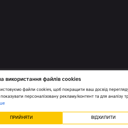
на використання файлів cookies
истовуємо файли cookies, щоб покращити ваш досвід перегляд
 показувати персоналізовану рекламу/контент та для аналізу тр
ше
в курсі всіх новин:
ПРИЙНЯТИ
ВІДХИЛИТИ
Підтримка сайту -
Червоний хамелеон