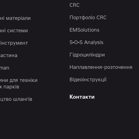
CRC
Портфоліо CRC
ні матеріали
EMSolutions
чні системи
S•O•S Analysis
 інструмент
Гідроциліндри
частина
Наплавлення-розточення
eman
Відеоінструкції
ини для техніки
х парків
Контакти
цтво шлангів