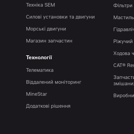
Техніка SEM
Фільтри
Силові установки та двигуни
Мастиль
Морські двигуни
Гідравлі
Магазин запчастин
Ріжучий
Ходова 
Технології
CAT® R
Телематика
Запчаст
Віддалений моніторинг
змішани
MineStar
Виробни
Додаткові рішення