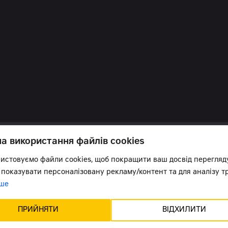
на використання файлів cookies
истовуємо файли cookies, щоб покращити ваш досвід перегляд
 показувати персоналізовану рекламу/контент та для аналізу тр
ше
в курсі всіх новин:
ПРИЙНЯТИ
ВІДХИЛИТИ
Підтримка сайту -
Червоний хамелеон