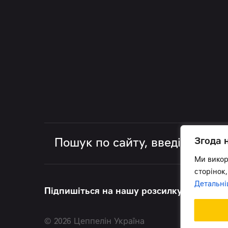
Згода 
Ми викор
сторінок,
Детальні
Підпишіться на нашу розсилку, щоб бути 
© 2026 Цеппелін Україна