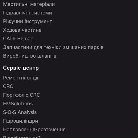
Мастильні матеріали
Гідравлічні системи
Ріжучий інструмент
Ходова частина
CAT® Reman
Запчастини для техніки змішаних парків
Виробництво шлангів
Сервіс-центр
Ремонтні опції
CRC
Портфоліо CRC
EMSolutions
S•O•S Analysis
Гідроциліндри
Наплавлення-розточення