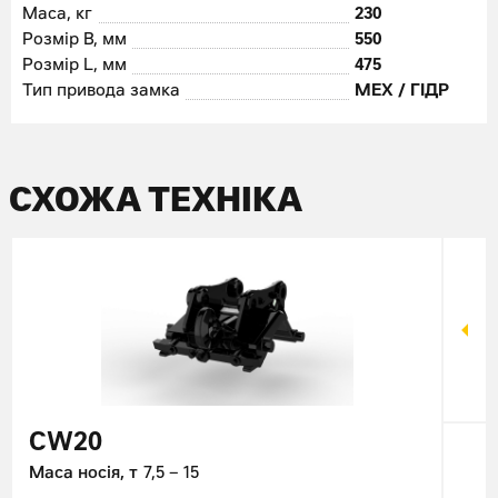
Маса, кг
230
Розмір B, мм
550
Розмір L, мм
475
Тип привода замка
МЕХ / ГІДР
СХОЖА ТЕХНІКА
CW20
CW
Маса носія, т
7,5 – 15
Маса