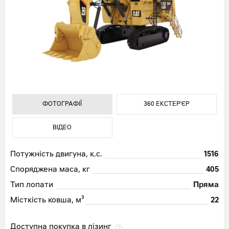
ФОТОГРАФІЇ
ФОТОГРАФІЇ
360 ЕКСТЕР'ЄР
360 ЕКСТЕР'ЄР
ВІДЕО
ВІДЕО
ФОТОГРАФІЇ
360 ЕКСТЕР'ЄР
ВІДЕО
Потужність двигуна, к.с.
1516
Споряджена маса, кг
405
Тип лопати
Пряма
Місткість ковша, м³
22
Доступна покупка в лізинг