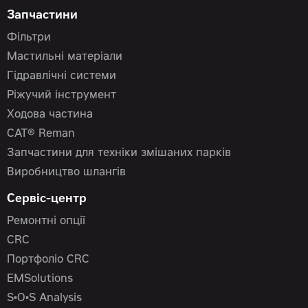
Запчастини
Фільтри
Мастильні матеріали
Гідравлічні системи
Ріжучий інструмент
Ходова частина
CAT® Reman
Запчастини для техніки змішаних парків
Виробництво шлангів
Сервіс-центр
Ремонтні опції
CRC
Портфоліо CRC
EMSolutions
S•O•S Analysis