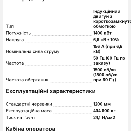
Індукційний
двигун з
короткозамкнут
Тип
обмоткою
Потужність
1400 кВт
Напруга
6,6 кВ ± 10%
156 A (при 6,6
Номінальна сила струму
кВ)
50 Гц (60 Гц по
Частота
заказу)
1500 об/хв
(1800 об/хв
Частота обертання
при 60 Гц)
Експлуатаційні характеристики
Стандартні черевики
1200 мм
Експлуатаційна маса
404 600 кг
Тиск на ґрунт
24,1 Н/см2
Кабіна оператора