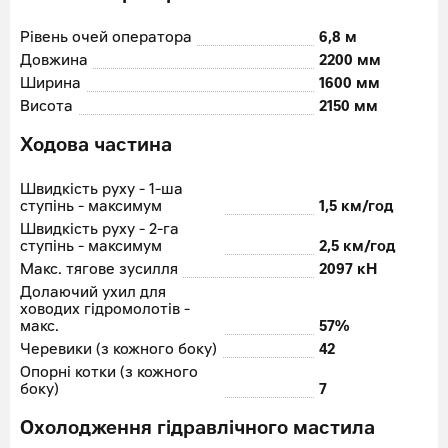
Рівень очей оператора
6,8 м
Довжина
2200 мм
Ширина
1600 мм
Висота
2150 мм
Ходова частина
Швидкість руху - 1-ша
ступінь - максимум
1,5 км/год
Швидкість руху - 2-га
ступінь - максимум
2,5 км/год
Макс. тягове зусилля
2097 кН
Долаючий ухил для
ховодих гідромолотів -
макс.
57%
Черевики (з кожного боку)
42
Опорні котки (з кожного
боку)
7
Охолодження гідравлічного мастила