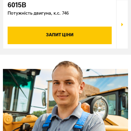
6015B
60
Потужність двигуна, к.с.
746
Поту
ЗАПИТ ЦІНИ