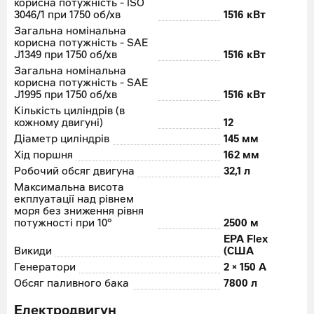
корисна потужність - ISO
3046/1 при 1750 об/хв
1516 кВт
Загальна номінальна
корисна потужність - SAE
J1349 при 1750 об/хв
1516 кВт
Загальна номінальна
корисна потужність - SAE
J1995 при 1750 об/хв
1516 кВт
Кількість циліндрів (в
кожному двигуні)
12
Діаметр циліндрів
145 мм
Хід поршня
162 мм
Робочий обсяг двигуна
32,1 л
Максимальна висота
екплуатації над рівнем
моря без зниження рівня
потужності при 10°
2500 м
EPA Flex
Викиди
(США
Генератори
2 × 150 А
Обсяг паливного бака
7800 л
Електродвигун