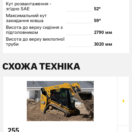
Кут розвантаження -
згідно SAE
52°
Максимальний кут
закидання ковша
59°
Висота до верху сидіння з
підголовником
2790 мм
Висота до верху вихлопної
труби
3020 мм
СХОЖА ТЕХНІКА
255
95