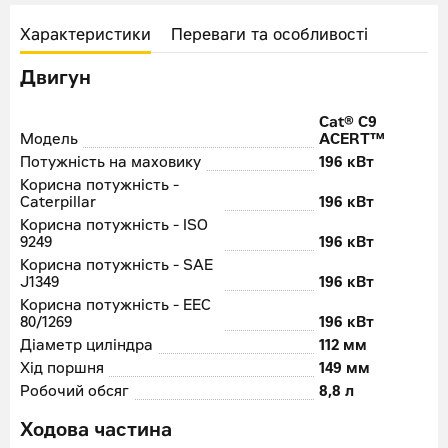
Характеристики
Переваги та особливості
Двигун
Cat® C9
Модель
ACERT™
Потужність на маховику
196 кВт
Корисна потужність -
Caterpillar
196 кВт
Корисна потужність - ISO
9249
196 кВт
Корисна потужність - SAE
J1349
196 кВт
Корисна потужність - EEC
80/1269
196 кВт
Діаметр циліндра
112 мм
Хід поршня
149 мм
Робочий обсяг
8,8 л
Ходова частина