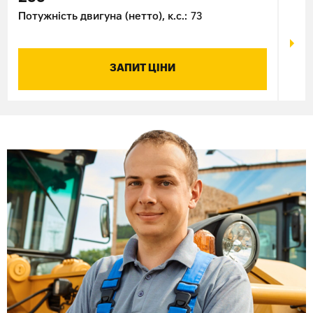
Потужність двигуна (нетто), к.с.:
73
Поту
ЗАПИТ ЦІНИ