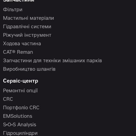
Запчастини
Фільтри
Мастильні матеріали
Гідравлічні системи
Ріжучий інструмент
Ходова частина
CAT® Reman
Запчастини для техніки змішаних парків
Виробництво шлангів
Сервіс-центр
Ремонтні опції
CRC
Портфоліо CRC
EMSolutions
S•O•S Analysis
Гідроциліндри