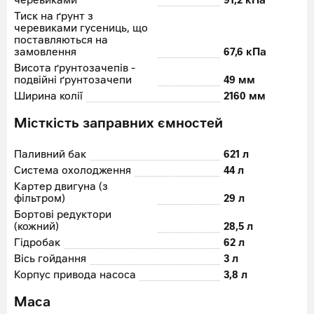
черевиками
91,2 кПа
Тиск на ґрунт з
черевиками гусениць, що
поставляються на
замовлення
67,6 кПа
Висота ґрунтозачепів -
подвійні ґрунтозачепи
49 мм
Ширина колії
2160 мм
Місткість заправних ємностей
Паливний бак
621 л
Система охолодження
44 л
Картер двигуна (з
фільтром)
29 л
Бортові редуктори
(кожний)
28,5 л
Гідробак
62 л
Вісь гойдання
3 л
Корпус привода насоса
3,8 л
Маса