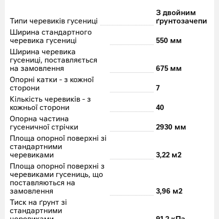
З двойним
Типи черевиків гусениці
ґрунтозачепи
Ширина стандартного
черевика гусениці
550 мм
Ширина черевика
гусениці, поставляється
на замовлення
675 мм
Опорні катки - з кожної
сторони
7
Кількість черевиків - з
кожньої сторони
40
Опорна частина
гусеничної стрічки
2930 мм
Площа опорної поверхні зі
стандартними
черевиками
3,22 м
2
Площа опорної поверхні з
черевиками гусениць, що
поставляються на
замовлення
3,96 м
2
Тиск на ґрунт зі
стандартними