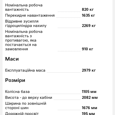
Номінальна робоча
вантажність
820 кг
Перекидне навантаження
1635 кг
Відривне зусилля
гідроциліндра нахилу
2269 кг
Номінальна робоча
вантажність з
противагою, яка
постачається на
замовлення
910 кг
Маси
Експлуатаційна маса
2979 кг
Розміри
Колісна база
1105 мм
Висота - до верху кабіни
2082 мм
Ширина по зовнішній
стороні шин
1676 мм
Дорожній просвіт
195 мм