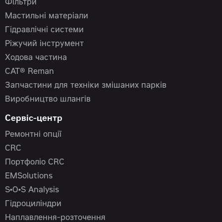
Фільтри
Мастильні матеріали
Гідравлічні системи
Ріжучий інструмент
Ходова частина
CAT® Reman
Запчастини для техніки змішаних парків
Виробництво шлангів
Сервіс-центр
Ремонтні опції
CRC
Портфоліо CRC
EMSolutions
S•O•S Analysis
Гідроциліндри
Наплавлення-розточення