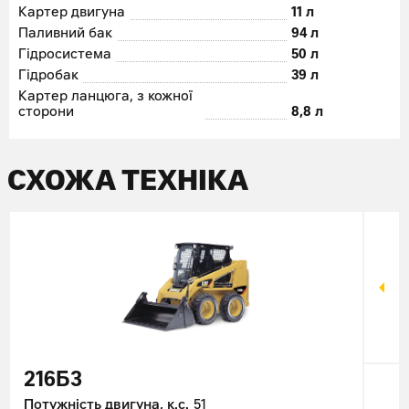
Картер двигуна
11 л
Паливний бак
94 л
Гідросистема
50 л
Гідробак
39 л
Картер ланцюга, з кожної
сторони
8,8 л
СХОЖА ТЕХНІКА
216Б3
22
Потужність двигуна, к.с.
51
Поту