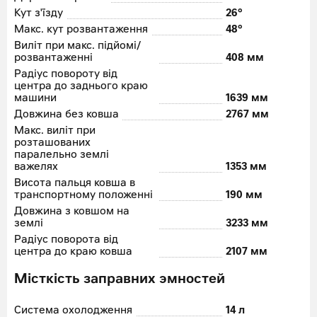
Кут з'їзду
26°
Макс. кут розвантаження
48°
Виліт при макс. підйомі/
розвантаженні
408 мм
Радіус повороту від
центра до заднього краю
машини
1639 мм
Довжина без ковша
2767 мм
Макс. виліт при
розташованих
паралельно землі
важелях
1353 мм
Висота пальця ковша в
транспортному положенні
190 мм
Довжина з ковшом на
землі
3233 мм
Радіус поворота від
центра до краю ковша
2107 мм
Місткість заправних эмностей
Система охолодження
14 л