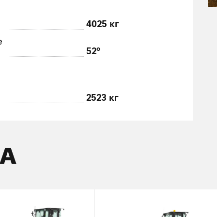
4025 кг
е
52°
2523 кг
КА