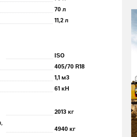
70 л
11,2 л
ISO
405/70 R18
1,1 м
3
61 кН
2013 кг
,
4940 кг