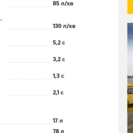
85 л/хв
-
130 л/хв
5,2 с
3,2 с
1,3 с
2,1 с
17 л
78 л