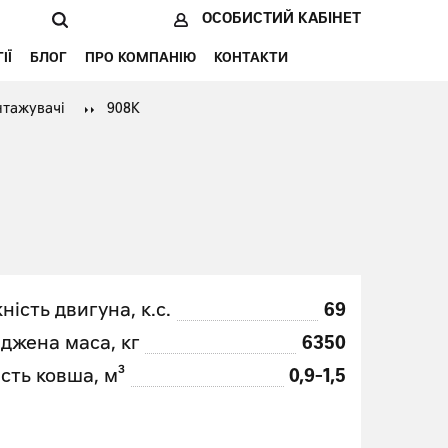
ОСОБИСТИЙ КАБІНЕТ
ІЇ
БЛОГ
ПРО КОМПАНІЮ
КОНТАКТИ
нтажувачі
908K
ність двигуна, к.с.
69
джена маса, кг
6350
ість ковша, м³
0,9-1,5