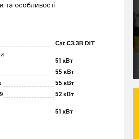
и та особливості
Cat C3.3B DIT
ри
51 кВт
55 кВт
5
55 кВт
9
52 кВт
51 кВт