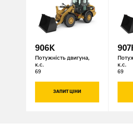
906K
907
на,
Потужність двигуна,
Потуж
к.с.
к.с.
69
69
ЗАПИТ ЦІНИ