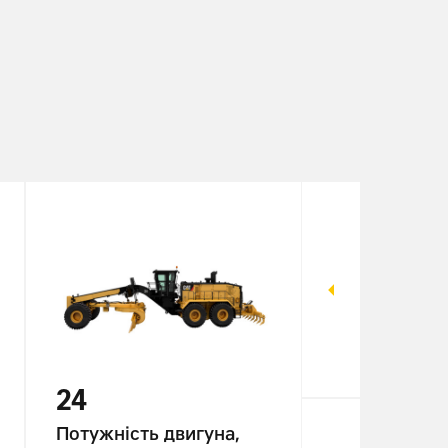
24
120
Потужність двигуна,
Потужність 