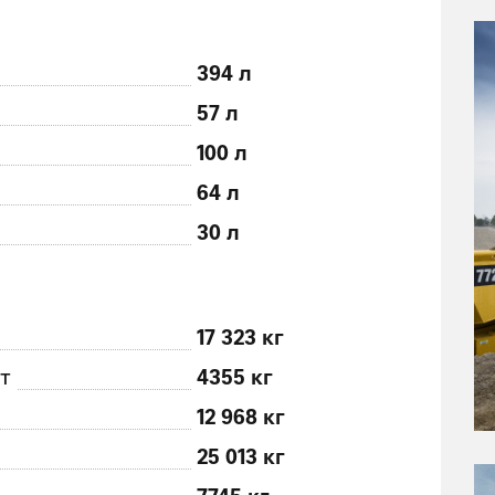
394 л
57 л
100 л
64 л
30 л
17 323 кг
ст
4355 кг
12 968 кг
25 013 кг