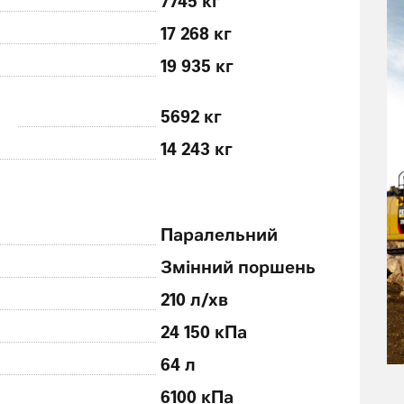
7745 кг
17 268 кг
19 935 кг
5692 кг
14 243 кг
Паралельний
Змінний поршень
210 л/хв
24 150 кПа
64 л
6100 кПа