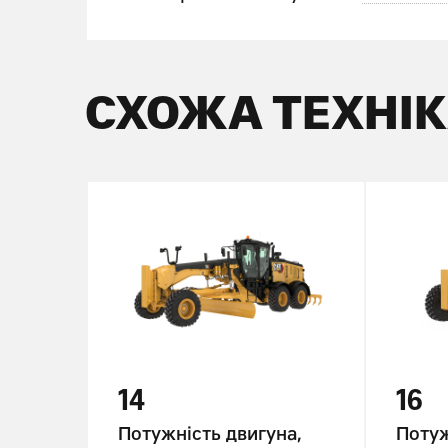
СХОЖА ТЕХНІ
14
16
на,
Потужність двигуна,
Потуж