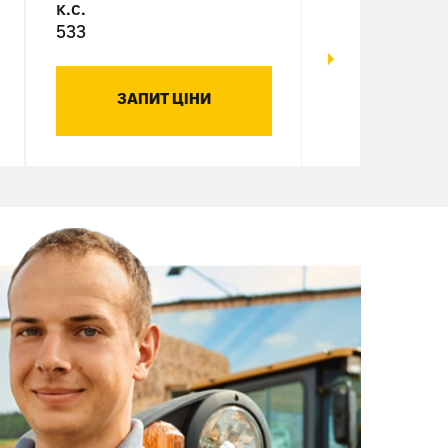
к.с.
к.с.
533
125-126
ЗАПИТ ЦІНИ
ЗАПИТ