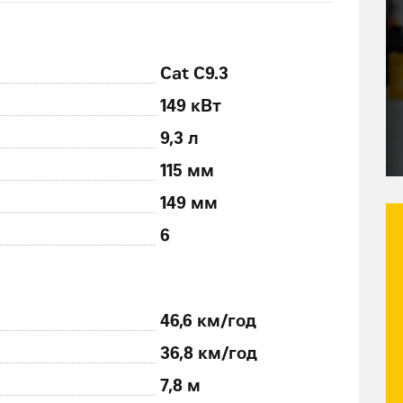
Cat C9.3
149 кВт
9,3 л
115 мм
149 мм
6
46,6 км/год
36,8 км/год
7,8 м