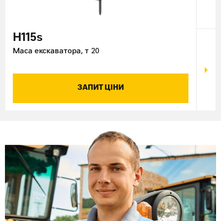
H115s
H1
Маса екскаватора, т
20
Маса
ЗАПИТ ЦІНИ