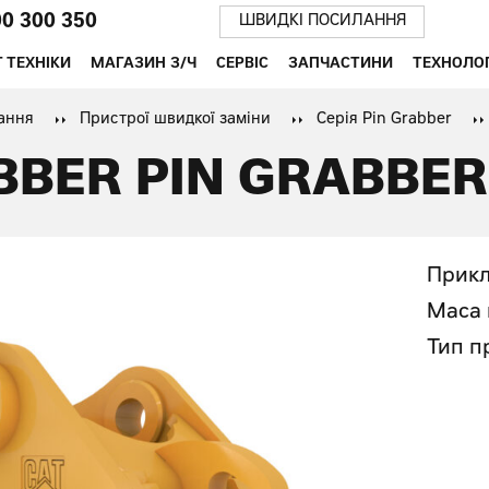
00 300 350
ШВИДКІ ПОСИЛАННЯ
 ТЕХНІКИ
МАГАЗИН З/Ч
СЕРВІС
ЗАПЧАСТИНИ
ТЕХНОЛОГ
ання
Пристрої швидкої заміни
Серія Pin Grabber
BBER PIN GRABBER
Прикл
Маса 
Тип п