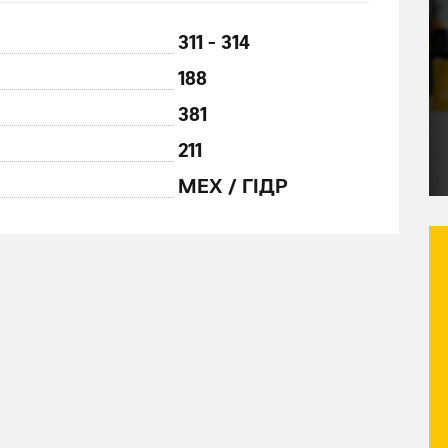
311 - 314
188
381
211
МЕХ / ГІДР