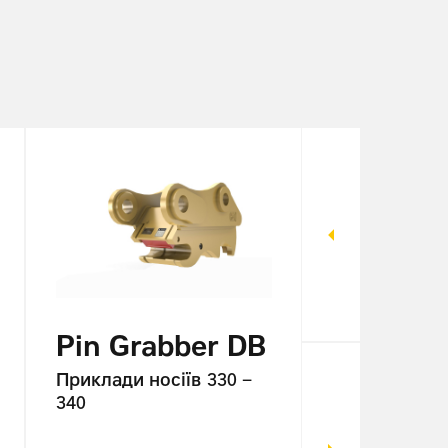
Pin Grabber DB
Pin Gra
Приклади носіїв
330 –
Приклади но
340
352