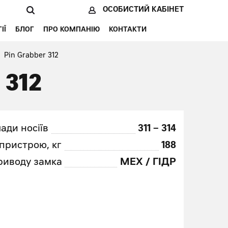
ОСОБИСТИЙ КАБІНЕТ
ІЇ
БЛОГ
ПРО КОМПАНІЮ
КОНТАКТИ
Pin Grabber 312
 312
ади носіїв
311 – 314
пристрою, кг
188
риводу замка
МЕХ / ГІДР