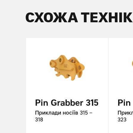
СХОЖА ТЕХНІ
r TB
Pin Grabber 315
Pin
45 –
Приклади носіїв
315 –
Прикл
318
323