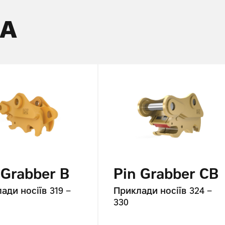
КА
 Grabber B
Pin Grabber CB
ади носіїв
319 –
Приклади носіїв
324 –
330