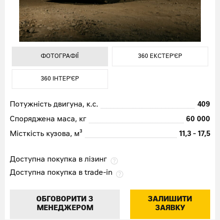
ФОТОГРАФІЇ
ФОТОГРАФІЇ
ФОТОГРАФІЇ
360 ЕКСТЕР'ЄР
360 ЕКСТЕР'ЄР
360 ЕКСТЕР'ЄР
360 ІНТЕР'ЄР
360 ІНТЕР'ЄР
360 ІНТЕР'ЄР
Потужність двигуна, к.с.
409
Споряджена маса, кг
60 000
Місткість кузова, м³
11,3 - 17,5
Доступна покупка в лізинг
Доступна покупка в trade-in
ОБГОВОРИТИ З
ЗАЛИШИТИ
МЕНЕДЖЕРОМ
ЗАЯВКУ