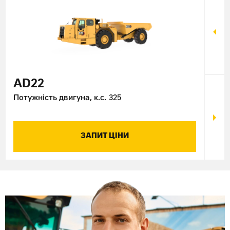
AD22
AD
Потужність двигуна, к.с.
325
Поту
ЗАПИТ ЦІНИ