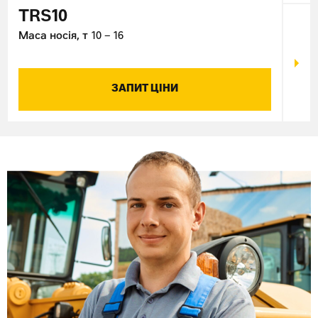
TRS10
TR
Маса носія, т
10 – 16
Маса
ЗАПИТ ЦІНИ