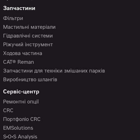
Запчастини
Фільтри
Мастильні матеріали
Гідравлічні системи
Ріжучий інструмент
Ходова частина
CAT® Reman
Запчастини для техніки змішаних парків
Виробництво шлангів
Сервіс-центр
Ремонтні опції
CRC
Портфоліо CRC
EMSolutions
S•O•S Analysis