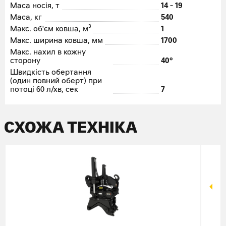
Маса носія, т
14 - 19
Маса, кг
540
Макс. об'єм ковша, м³
1
Макс. ширина ковша, мм
1700
Макс. нахил в кожну
сторону
40°
Швидкість обертання
(один повний оберт) при
потоці 60 л/хв, сек
7
СХОЖА ТЕХНІКА