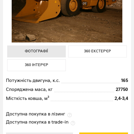
ФОТОГРАФІЇ
ФОТОГРАФІЇ
ФОТОГРАФІЇ
360 ЕКСТЕР'ЄР
360 ЕКСТЕР'ЄР
360 ЕКСТЕР'ЄР
360 ІНТЕР'ЄР
360 ІНТЕР'ЄР
360 ІНТЕР'ЄР
Потужність двигуна, к.с.
165
Споряджена маса, кг
27750
Місткість ковша, м³
2,4-3,4
Доступна покупка в лізинг
Доступна покупка в trade-in