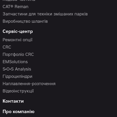
CAT® Reman
Запчастини для техніки змішаних парків
Виробництво шлангів
Сервіс-центр
Ремонтні опції
CRC
Портфоліо CRC
EMSolutions
S•O•S Analysis
Гідроциліндри
Наплавлення-розточення
Відеоінструкції
Контакти
Про компанію