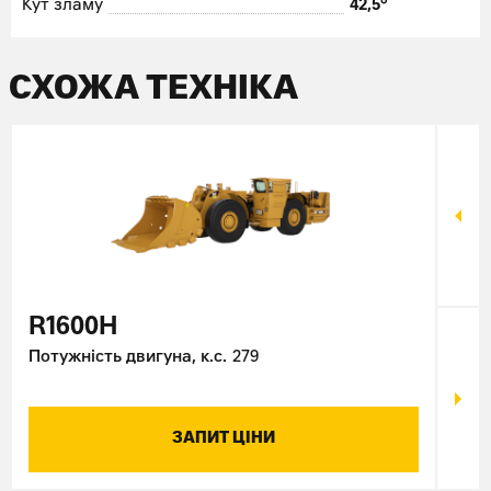
Кут зламу
42,5°
СХОЖА ТЕХНІКА
R1600H
R1
Потужність двигуна, к.с.
279
Поту
ЗАПИТ ЦІНИ