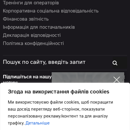
Тренінги для операторів
Корпоративна соціальна відповідальність
Фінансова звітність
Інформація для постачальників
Декларація відповідності
Політика конфіденційності
Підпишіться на нашу розсилку, щоб бути в курсі всіх
новин:
Згода на використання файлів cookies
Ми використовуємо файли cookies, щоб покращити
ваш досвід перегляду веб-сторінок, показувати
© 2026 Цеппелін Україна
Відвідайте
персоналізовану рекламу/контент та для аналізу
Всі права захищені.
платформу онлайн-
трафіку.
Детальніше
Підтримка сайту -
Червоний хамелеон
продажу запчастин