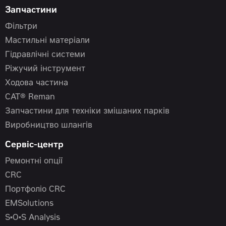
Запчастини
Фільтри
Мастильні матеріали
Гідравлічні системи
Ріжучий інструмент
Ходова частина
CAT® Reman
Запчастини для техніки змішаних парків
Виробництво шлангів
Сервіс-центр
Ремонтні опції
CRC
Портфоліо CRC
EMSolutions
S•O•S Analysis