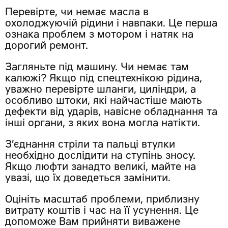
Перевірте, чи немає масла в
охолоджуючій рідини і навпаки. Це перша
ознака проблем з мотором і натяк на
дорогий ремонт.
Загляньте під машину. Чи немає там
калюжі? Якщо під спецтехнікою рідина,
уважно перевірте шланги, циліндри, а
особливо штоки, які найчастіше мають
дефекти від ударів, навісне обладнання та
інші органи, з яких вона могла натікти.
З’єднання стріли та пальці втулки
необхідно дослідити на ступінь зносу.
Якщо люфти занадто великі, майте на
увазі, що їх доведеться замінити.
Оцініть масштаб проблеми, приблизну
витрату коштів і час на її усунення. Це
допоможе Вам прийняти виважене