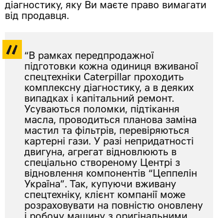
діагностику, яку Ви маєте право вимагати
від продавця.
“В рамках передпродажної
підготовки кожна одиниця вживаної
спецтехніки Caterpillar проходить
комплексну діагностику, а в деяких
випадках і капітальний ремонт.
Усуваються поломки, підтікання
масла, проводиться планова заміна
мастил та фільтрів, перевіряються
картерні гази. У разі непридатності
двигуна, агрегат відновлюють в
спеціально створеному Центрі з
відновлення компонентів “Цеппелін
Україна”. Так, купуючи вживану
спецтехніку, клієнт компанії може
розраховувати на повністю оновлену
і робочу машину з оригінальними