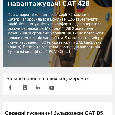
навантажувачі CAT 428
При створенні машин нової серії F2, компанія
Caterpillar зробила все можливе, щоб забезпечити
надійність, потужність та комфортне для оператора
робоче середовище. Машина #428F2 оснащена
механічними органами управління, які не потребують
великих зусиль під час роботи. Є можливість вибору
схеми керування: ISO (екскаватор) чи SAE (зворотна
лопата). Проста та безпечна робота для операторів
будь-якої кваліфікації. #CAT428 […]
Більше новин в наших соц. мережах:
Середні гусеничні бульдозери CAT D5