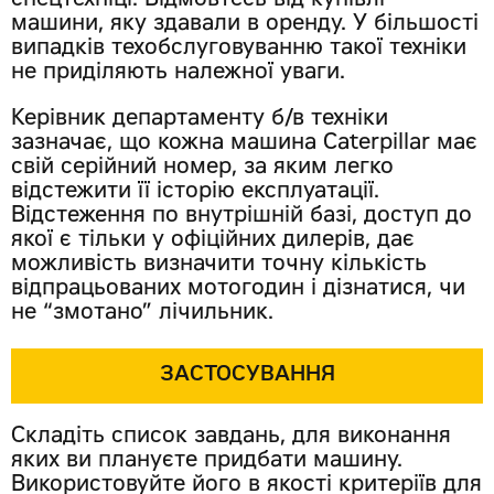
спецтехніці. Відмовтесь від купівлі
машини, яку здавали в оренду. У більшості
випадків техобслуговуванню такої техніки
не приділяють належної уваги.
Керівник департаменту б/в техніки
зазначає, що кожна машина Caterpillar має
свій серійний номер, за яким легко
відстежити її історію експлуатації.
Відстеження по внутрішній базі, доступ до
якої є тільки у офіційних дилерів, дає
можливість визначити точну кількість
відпрацьованих мотогодин і дізнатися, чи
не “змотано” лічильник.
ЗАСТОСУВАННЯ
Складіть список завдань, для виконання
яких ви плануєте придбати машину.
Використовуйте його в якості критеріїв для