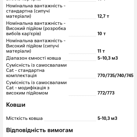
Номінальна вантажність -
стандартна (сипучі
матеріали)
12,7 т
Номінальна вантажність -
Високий підйом (розробка
вибоїв кар'єрів)
10 т
Номінальна вантажність -
Високий підйом (сипучі
матеріали)
11 т
Діапазон ємності ковша
5–10,3 м
3
Сумісність із самосвалами
Cat - стандартна
комплектація
770/735/740/745
Сумісність із самосвалами
Cat - модифікація з
високим підйомом
772/773
Ковши
Місткість ковша
5-10,3 м
3
Відповідність вимогам