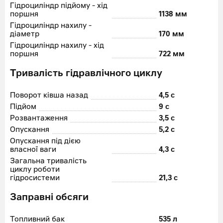
Гідроциліндр підйому - хід
поршня
1138 мм
Гідроциліндр нахилу -
діаметр
170 мм
Гідроциліндр нахилу - хід
поршня
722 мм
Тривалість гідравлічного циклу
Поворот ківша назад
4,5 с
Підйом
9 с
Розвантаження
3,5 с
Опускання
5,2 с
Опускання під дією
власної ваги
4,3 с
Загальна тривалість
циклу роботи
гідросистеми
21,3 с
Заправні обсяги
Топливний бак
535 л