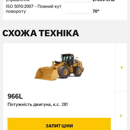
управління
27600 кПа
ISO 5010:2007 - Повний кут
повороту
70°
СХОЖА ТЕХНІКА
966L
98
Потужність двигуна, к.с.
281
Поту
ЗАПИТ ЦІНИ