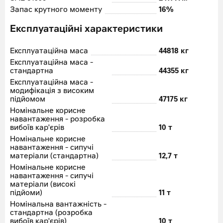
Запас крутного моменту
16%
Експлуатаційні характеристики
Експлуатаційна маса
44818 кг
Експлуатаційна маса -
стандартна
44355 кг
Експлуатаційна маса -
модифікація з високим
підйомом
47175 кг
Номінальне корисне
навантаження - розробка
вибоїв кар'єрів
10 т
Номінальне корисне
навантаження - сипучі
матеріали (стандартна)
12,7 т
Номінальне корисне
навантаження - сипучі
матеріали (високі
підйоми)
11 т
Номінальна вантажність -
стандартна (розробка
вибоїв кар'єрів)
10 т