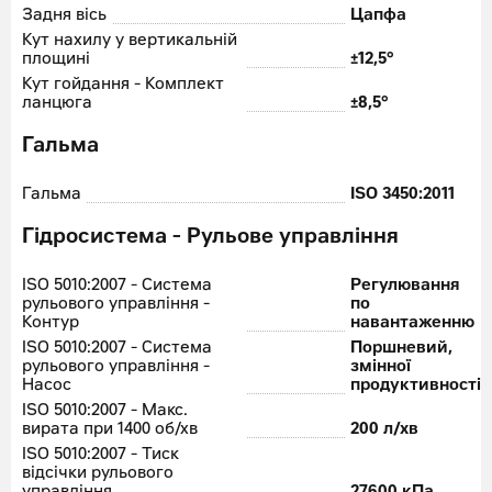
Задня вісь
Цапфа
Кут нахилу у вертикальній
площині
±12,5°
Кут гойдання - Комплект
ланцюга
±8,5°
Гальма
Гальма
ISO 3450:2011
Гідросистема - Рульове управління
ISO 5010:2007 - Система
Регулювання
рульового управління -
по
Контур
навантаженню
ISO 5010:2007 - Система
Поршневий,
рульового управління -
змінної
Насос
продуктивності
ISO 5010:2007 - Макс.
вирата при 1400 об/хв
200 л/хв
ISO 5010:2007 - Тиск
відсічки рульового