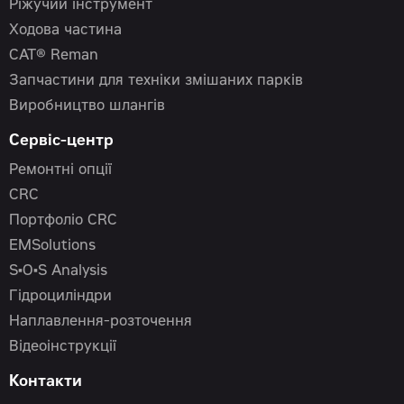
Ріжучий інструмент
Ходова частина
CAT® Reman
Запчастини для техніки змішаних парків
Виробництво шлангів
Сервіс-центр
Ремонтні опції
CRC
Портфоліо CRC
EMSolutions
S•O•S Analysis
Гідроциліндри
Наплавлення-розточення
Відеоінструкції
Контакти