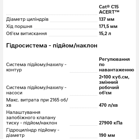
Cat® C15
ACERT™
Діаметр циліндрів
137 мм
Хід поршня
171,5 мм
Об'єм витискання
15,2 л
Гідросистема - підйом/наклон
Регулювання
Система підйому/нахилу -
по
контур
навантаженню
2×100 куб.см,
змінний
Система підйому/нахилу -
робочий
насоси
об'єм
Макс. витрата при 2165 об/
хв
470 л/хв
Налаштування
запобіжного клапану
тиску - підйом/наклон
27900 кПа
Гідроциліндр підйому -
діаметр
190 мм