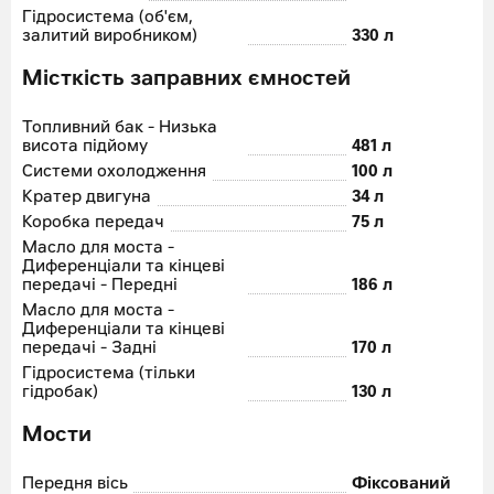
Гідросистема (об'єм,
залитий виробником)
330 л
Місткість заправних ємностей
Топливний бак - Низька
висота підйому
481 л
Системи охолодження
100 л
Кратер двигуна
34 л
Коробка передач
75 л
Масло для моста -
Диференціали та кінцеві
передачі - Передні
186 л
Масло для моста -
Диференціали та кінцеві
передачі - Задні
170 л
Гідросистема (тільки
гідробак)
130 л
Мости
Передня вісь
Фіксований