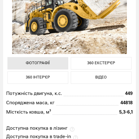
ФОТОГРАФІЇ
ФОТОГРАФІЇ
ФОТОГРАФІЇ
360 ЕКСТЕР'ЄР
360 ЕКСТЕР'ЄР
360 ЕКСТЕР'ЄР
360 ІНТЕР'ЄР
360 ІНТЕР'ЄР
360 ІНТЕР'ЄР
ВІДЕО
ВІДЕО
ВІДЕО
ФОТОГРАФІЇ
360 ЕКСТЕР'ЄР
360 ІНТЕР'ЄР
ВІДЕО
Потужність двигуна, к.с.
449
Споряджена маса, кг
44818
Місткість ковша, м³
5,3-6,1
Доступна покупка в лізинг
Доступна покупка в trade-in