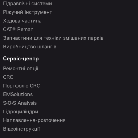
Гідравлічні системи
Ріжучий інструмент
Ходова частина
CAT® Reman
Запчастини для техніки змішаних парків
Виробництво шлангів
Сервіс-центр
Ремонтні опції
CRC
Портфоліо CRC
EMSolutions
S•O•S Analysis
Гідроциліндри
Наплавлення-розточення
Відеоінструкції