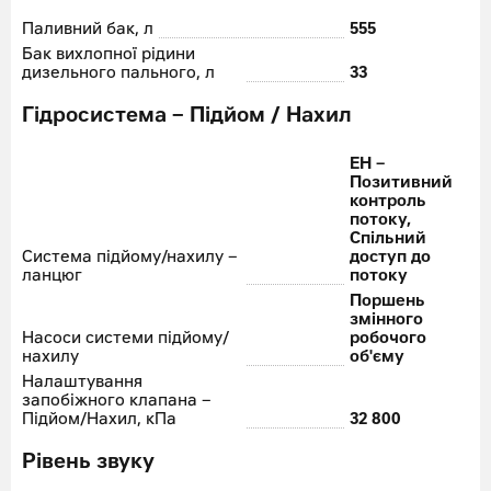
Паливний бак, л
555
Бак вихлопної рідини
дизельного пального, л
33
Гідросистема – Підйом / Нахил
EH –
Позитивний
контроль
потоку,
Спільний
Система підйому/нахилу –
доступ до
ланцюг
потоку
Поршень
змінного
Насоси системи підйому/
робочого
нахилу
об'єму
Налаштування
запобіжного клапана –
Підйом/Нахил, кПа
32 800
Рівень звуку