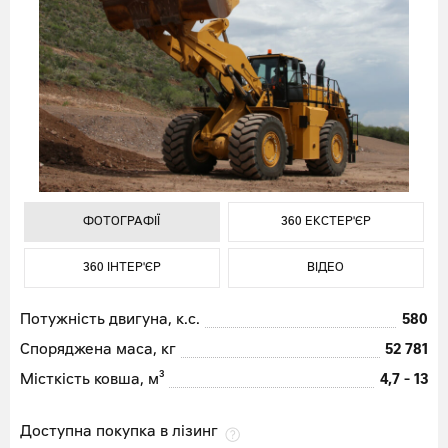
ФОТОГРАФІЇ
ФОТОГРАФІЇ
ФОТОГРАФІЇ
360 ЕКСТЕР'ЄР
360 ЕКСТЕР'ЄР
360 ЕКСТЕР'ЄР
360 ІНТЕР'ЄР
360 ІНТЕР'ЄР
360 ІНТЕР'ЄР
ВІДЕО
ВІДЕО
ВІДЕО
ФОТОГРАФІЇ
360 ЕКСТЕР'ЄР
360 ІНТЕР'ЄР
ВІДЕО
Потужність двигуна, к.с.
580
Споряджена маса, кг
52 781
Місткість ковша, м³
4,7 - 13
Доступна покупка в лізинг