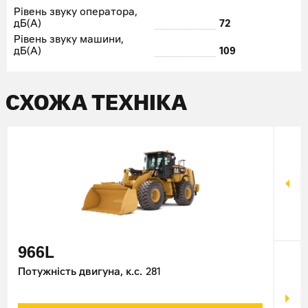
Рівень звуку оператора,
дБ(А)
72
Рівень звуку машини,
дБ(А)
109
СХОЖА ТЕХНІКА
966L
98
Потужність двигуна, к.с.
281
Поту