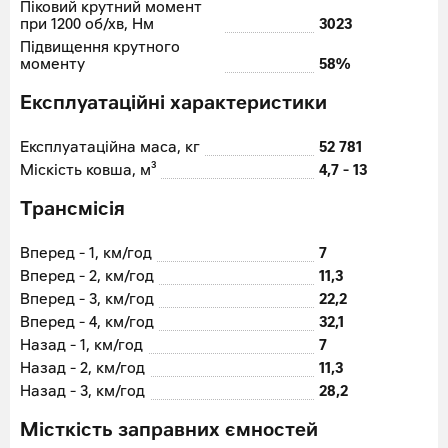
Піковий крутний момент
при 1200 об/хв, Нм
3023
Підвищення крутного
моменту
58%
Експлуатаційні характеристики
Експлуатаційна маса, кг
52 781
Міскість ковша, м³
4,7 - 13
Трансмісія
Вперед - 1, км/год
7
Вперед - 2, км/год
11,3
Вперед - 3, км/год
22,2
Вперед - 4, км/год
32,1
Назад - 1, км/год
7
Назад - 2, км/год
11,3
Назад - 3, км/год
28,2
Місткість заправних ємностей