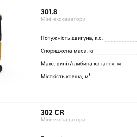
301.8
Міні-екскаватори
Потужність двигуна, к.с.
Споряджена маса, кг
Макс. виліт/глибина копання, м
Місткість ковша, м³
302 СR
Міні-екскаватори