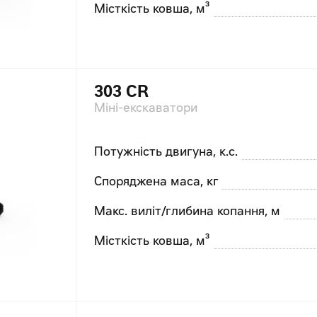
Місткість ковша, м³
303 CR
Міні-екскаватори
Потужність двигуна, к.с.
Споряджена маса, кг
Макс. виліт/глибина копання, м
Місткість ковша, м³