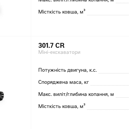
Макс. виліт/глибина копання, м
Місткість ковша, м³
301.7 CR
Міні-екскаватори
Потужність двигуна, к.с.
Споряджена маса, кг
Макс. виліт/глибина копання, м
Місткість ковша, м³