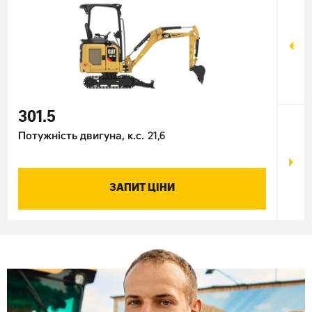
301.5
301
Потужність двигуна, к.с.
21,6
Поту
ЗАПИТ ЦІНИ