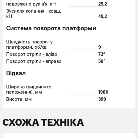
подовжене руків'я, кН
25,2
Зусилля копання - ковш,
кН
49,2
Система поворота платформи
Швидкість повороту
платформи, об/хв
9
Поворот стріли - вліво
72°
Поворот стріли - вправо
50°
Відвал
Ширина (видвинуте
положення), мм
1980
Висота, мм
390
СХОЖА ТЕХНІКА