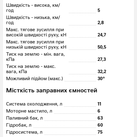
Швидкість - висока, км/
год
5
Швидкість - низька, км/
год
2,8
Макс. тягове зусилля при
високій швидкості руху, кН
24,7
Макс. тягове зусилля при
низькій швидкості руху, кН
50,5
Тиск на землю - мін. вага,
кПа
27,3
Тиск на землю - макс.
вага, кПа
32,2
Можливий підйом (макс.)
30°
Місткість заправних ємностей
Система охолодження, л
11
Моторне мастило, л
6
Паливний бак, л
63
Гідробак, л
60
Гідросистема, л
75