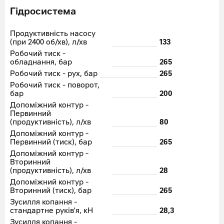
Гідросистема
Продуктивність насосу
(при 2400 об/хв), л/хв
133
Робочий тиск -
обладнання, бар
265
Робочий тиск - рух, бар
265
Робочий тиск - поворот,
бар
200
Допоміжний контур -
Первинний
(продуктивність), л/хв
80
Допоміжний контур -
Первинний (тиск), бар
265
Допоміжний контур -
Вторинний
(продуктивність), л/хв
28
Допоміжний контур -
Вторинний (тиск), бар
265
Зусилля копання -
стандартне руків'я, кН
28,3
Зусилля копання -