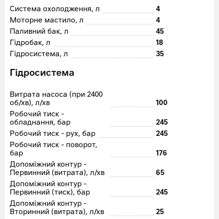
Система охолодження, л
4
Моторне мастило, л
4
Паливний бак, л
45
Гідробак, л
18
Гідросистема, л
35
Гідросистема
Витрата насоса (при 2400
об/хв), л/хв
100
Робочий тиск -
обладнання, бар
245
Робочий тиск - рух, бар
245
Робочий тиск - поворот,
бар
176
Допоміжний контур -
Первинний (витрата), л/хв
65
Допоміжний контур -
Первинний (тиск), бар
245
Допоміжний контур -
Вторинний (витрата), л/хв
25