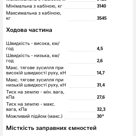
Мінімальна з кабіною, кг
3140
Максимальна з кабіною,
кг
3545
Ходова частина
Швидкість - висока, км/
год
4,5
Швидкість - низька, км/
год
2,6
Макс. тягове зусилля при
високій швидкості руху, кН
14,7
Макс. тягове зусилля при
низькій швидкості руху, кН
31,4
Тиск на землю - мін. вага,
кПа
27,6
Тиск на землю - макс.
вага, кПа
32,3
Можливий підйом (макс.)
30°
Місткість заправних ємностей