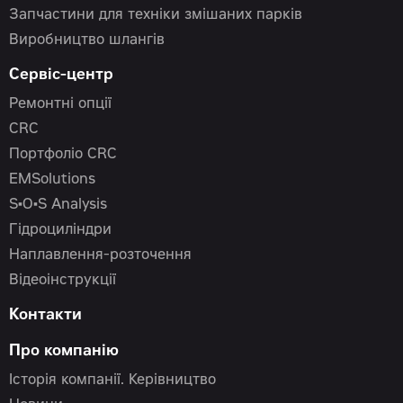
Запчастини для техніки змішаних парків
Виробництво шлангів
Сервіс-центр
Ремонтні опції
CRC
Портфоліо CRC
EMSolutions
S•O•S Analysis
Гідроциліндри
Наплавлення-розточення
Відеоінструкції
Контакти
Про компанію
Історія компанії. Керівництво