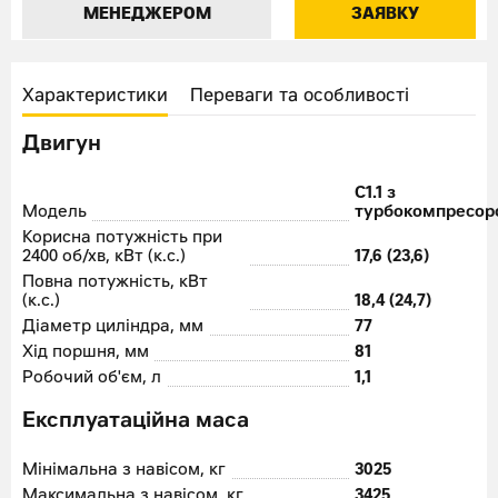
МЕНЕДЖЕРОМ
ЗАЯВКУ
Характеристики
Переваги та особливості
Двигун
C1.1 з
Модель
турбокомпресор
Корисна потужність при
2400 об/хв, кВт (к.с.)
17,6 (23,6)
Повна потужність, кВт
(к.с.)
18,4 (24,7)
Діаметр циліндра, мм
77
Хід поршня, мм
81
Робочий об'єм, л
1,1
Експлуатаційна маса
Мінімальна з навісом, кг
3025
Максимальна з навісом, кг
3425