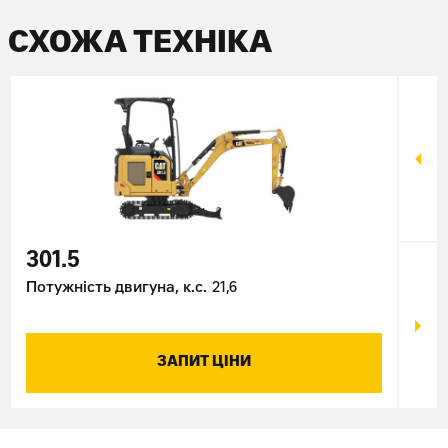
СХОЖА ТЕХНІКА
301.5
301
Потужність двигуна, к.с.
21,6
Поту
ЗАПИТ ЦІНИ