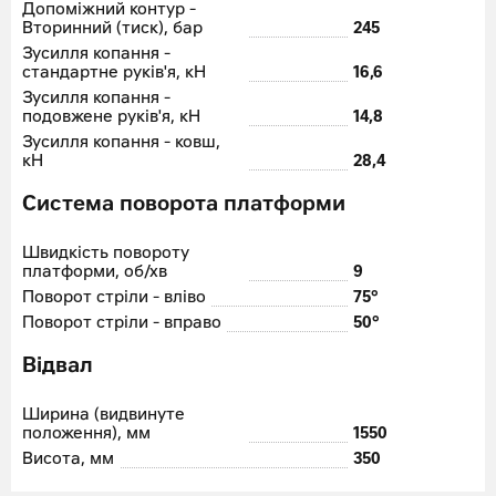
Допоміжний контур -
Вторинний (тиск), бар
245
Зусилля копання -
стандартне руків'я, кН
16,6
Зусилля копання -
подовжене руків'я, кН
14,8
Зусилля копання - ковш,
кН
28,4
Система поворота платформи
Швидкість повороту
платформи, об/хв
9
Поворот стріли - вліво
75°
Поворот стріли - вправо
50°
Відвал
Ширина (видвинуте
положення), мм
1550
Висота, мм
350