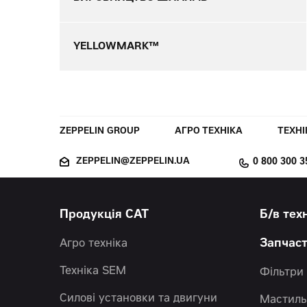
YELLOWMARK™
ZEPPELIN GROUP
АГРО ТЕХНІКА
ТЕХНІ
ZEPPELIN@ZEPPELIN.UA
0 800 300 3
Продукція CAT
Б/в тех
Агро техніка
Запчас
Техніка SEM
Фільтри
Силові установки та двигуни
Мастиль