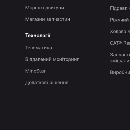
Морські двигуни
Гідравлі
Магазин запчастин
Ріжучий
Ходова 
Технології
CAT® R
Телематика
Запчаст
Віддалений моніторинг
змішани
MineStar
Виробни
Додаткові рішення