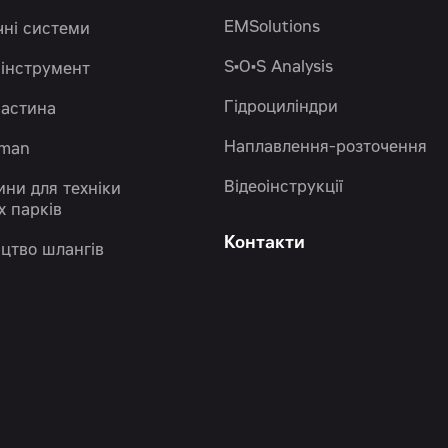
EMSolutions
чні системи
S•O•S Analysis
 інструмент
Гідроциліндри
частина
Наплавлення-розточення
eman
Відеоінструкції
ини для техніки
х парків
Контакти
цтво шлангів